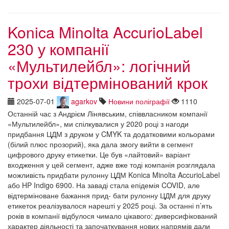
Konica Minolta AccurioLabel
230 у компанії
«Мультилейбл»: логічний
трохи відтермінований крок
2025-07-01
agarkov
Новини поліграфії
1110
Останній час з Андрієм Лінявським, співвласником компанії
«Мультилейбл», ми спілкувалися у 2020 році з нагоди
придбання ЦДМ з друком у CMYK та додатковими кольорами
(білий плюс прозорий), яка дала змогу вийти в сегмент
цифрового друку етикетки. Це був «лайтовий» варіант
входження у цей сегмент, адже вже тоді компанія розглядала
можливість придбати рулонну ЦДМ Konica Minolta AccurioLabel
або HP Indigo 6900. На заваді стала епідемія COVID, але
відтерміноване бажання прид- бати рулонну ЦДМ для друку
етикеток реалізувалося нарешті у 2025 році. За останні п’ять
років в компанії відбулося чимало цікавого: диверсифікований
характер діяльності та започаткування нових напрямів дали