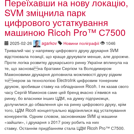
Переїхавши на нову локацію,
SVM зміцнила парк
цифрового устаткування
машиною Ricoh Pro™ С7500
2025-02-26
agarkov
Новини поліграфії
1046
Тривалий час у напрямку цифрового друку друкарня SVM
відстоювала позиції, що краще друкувати менше, але дорожче.
Проте логіка розвитку друкарського ринку України вплинула на
те, що заснована братами Сергієм та Володимиром
Мамоновими друкарня доповнила можливості друку рідким
тонером за технологією ElectroInk цифровим тонерним
друком, зробивши ставку на обладнання Ricoh. І як казав свого
часу Сергій Мамонов саме цей бренд вчасно з’явився на
ринку, бо власники інших ЦДМ, на думку підприємця,
долучилися до обвалення цін на ринку цифрового друку, крім
того, ЦДМ Ricoh концептуально відрізнялися від устаткування
конкурентів. Одним словом, засновникам SVM ці машини
«зайшли», і друкарня з 2017 року робить на них
ставку. Останнім придбанням стала ЦДМ Ricoh Pro™ С7500.