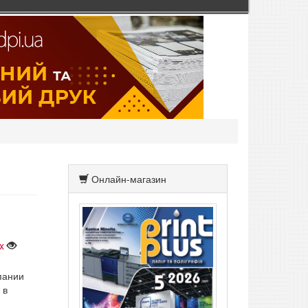
Онлайн-магазин
x
пании
 в