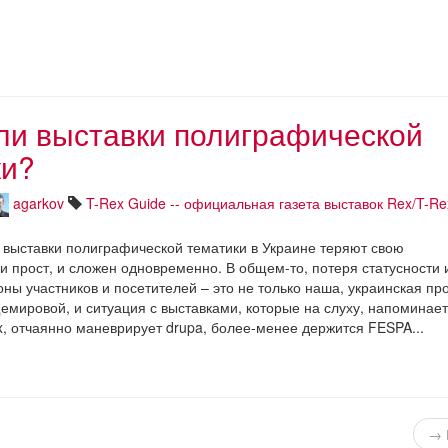
ли выставки полиграфической
ки?
agarkov
T-Rex Guide -- официальная газета выставок Rex/T-Re
выставки полиграфической тематики в Украине теряют свою
и прост, и сложен одновременно. В общем-то, потеря статусности 
оны участников и посетителей – это не только наша, украинская пр
емировой, и ситуация с выставками, которые на слуху, напоминает
x, отчаянно маневрирует drupa, более-менее держится FESPA...
→ 