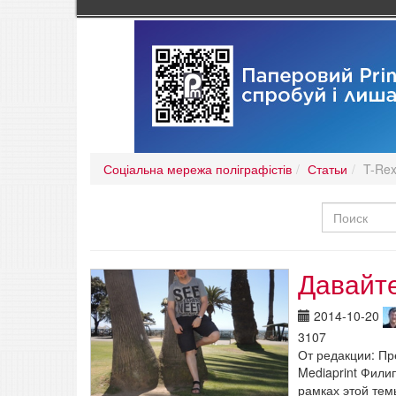
Соціальна мережа поліграфістів
Статьи
T-Rex
Давайт
2014-10-20
3107
От редакции: П
Mediaprint Фили
рамках этой тем