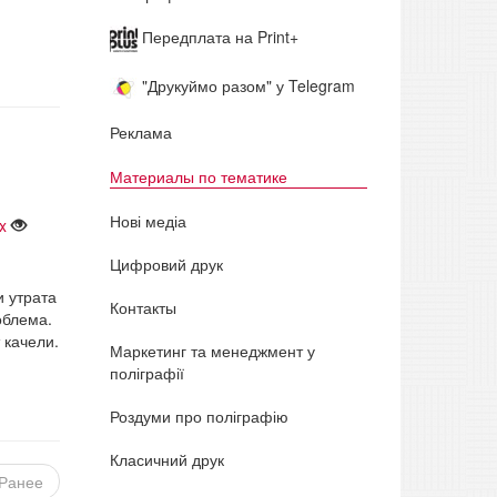
Передплата на Print+
"Друкуймо разом" у Telegram
Реклама
Материалы по тематике
Нові медіа
x
Цифровий друк
и утрата
Контакты
облема.
 качели.
Маркетинг та менеджмент у
поліграфії
Роздуми про поліграфію
Класичний друк
Ранее