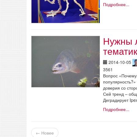
Подробнее...
Нужны 
темати
2014-10-05
3561
Вопрос «Почему 
популярность?» 
доверия со стор
Сей тренд – общ
Деградирует Ipe
Подробнее...
← Новее