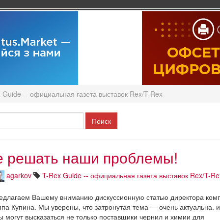
 Guide -- официальная газета выставок Rex/T-Rex
е решать наши проблемы!
agarkov
T-Rex Guide -- официальная газета выставок Rex/T-Re
редлагаем Вашему вниманию дискуссионную статью директора ком
ппа Купина. Мы уверены, что затронутая тема — очень актуальна. и
ы могут высказаться не только поставщики чернил и химии для