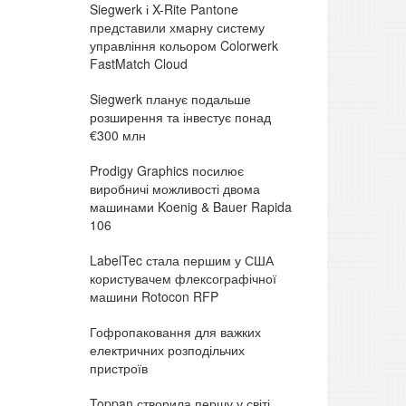
Siegwerk і X-Rite Pantone
представили хмарну систему
управління кольором Colorwerk
FastMatch Cloud
Siegwerk планує подальше
розширення та інвестує понад
€300 млн
Prodigy Graphics посилює
виробничі можливості двома
машинами Koenig & Bauer Rapida
106
LabelTec стала першим у США
користувачем флексографічної
машини Rotocon RFP
Гофропаковання для важких
електричних розподільчих
пристроїв
Toppan створила першу у світі