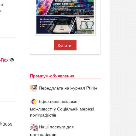
ой
в
Купити!
-Rex
Премиум-объявления
Передплата на журнал Print+
Ефективні рекламні
можливості у Соціальній мережі
поліграфістів
3659
Наші послуги для
поліграфістів