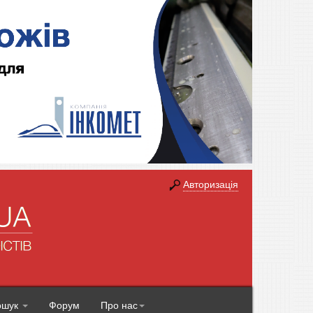
Авторизація
ошук
Форум
Про нас