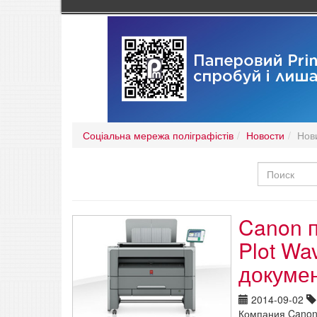
Соціальна мережа поліграфістів
Новости
Нов
Canon 
Plot Wa
докуме
2014-09-02
Компания Canon