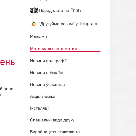
Передплата на Print+
"Друкуймо разом" у Telegram
Реклама
Материалы по тематике
день
Новини поліграфії
Новини в Україні
Новини учасників
й цене.
я
Акції, знижки
Інсталяції
Спеціальні види друку
Виробництво етикетки та