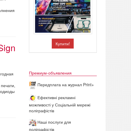
олнения
Купити!
Sign
Премиум-объявления
егодная
Передплата на журнал Print+
 печати,
тодиоды
Ефективні рекламні
можливості у Соціальній мережі
поліграфістів
Наші послуги для
поліграфістів