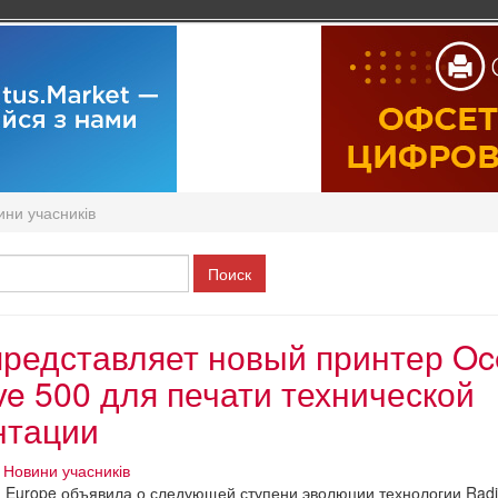
ини учасників
представляет новый принтер Oc
ve 500 для печати технической
нтации
Новини учасників
 Europe объявила о следующей ступени эволюции технологии Radi