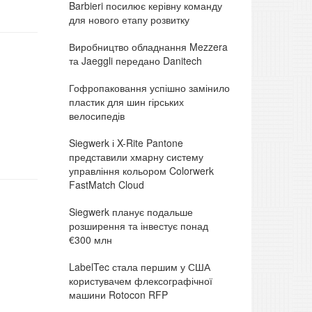
Barbieri посилює керівну команду
для нового етапу розвитку
Виробництво обладнання Mezzera
та Jaeggli передано Danitech
Гофропаковання успішно замінило
пластик для шин гірських
велосипедів
Siegwerk і X-Rite Pantone
представили хмарну систему
управління кольором Colorwerk
FastMatch Cloud
Siegwerk планує подальше
розширення та інвестує понад
€300 млн
LabelTec стала першим у США
користувачем флексографічної
машини Rotocon RFP