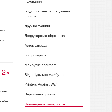
паковання
Індустріальне застосування
поліграфії
Друк на тканині
ати,
Додрукарська підготовка
я и
Автоматизація
Гофрокартон
Майбутнє поліграфії
12»
Відповідальне майбутнє
Printers Against War
о там
Вертикальні ринки
 себе
Популярные материалы