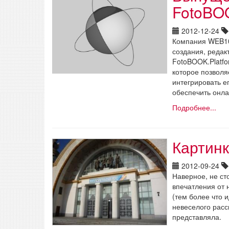
FotoBOO
2012-12-24
Компания WEB10
создания, редак
FotoBOOK.Platfo
которое позволя
интегрировать е
обеспечить онла
Подробнее...
Картинк
2012-09-24
Наверное, не ст
впечатления от 
(тем более что и
невеселого расс
представляла.