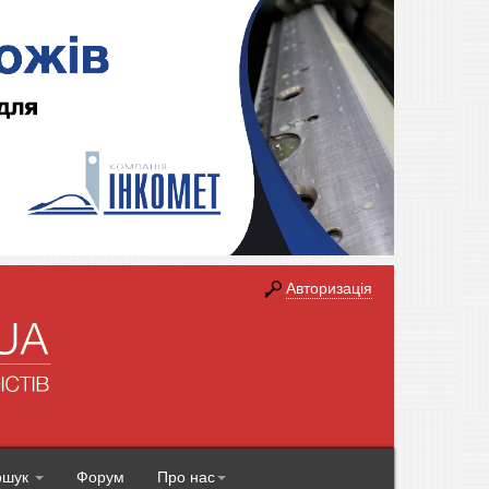
Авторизація
ошук
Форум
Про нас