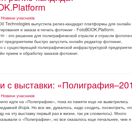
K.Platform
Новини учасників
0 Technologies выпустила релиз-кандидат платформы для онлайн
тирования и заказа в печать фотокниг - FotoBOOK.Platform.
rm - это решение для полиграфической отрасли и отрасли фотопеч
ет предприятиям быстро запустить онлайн редактор фотокниг,
го с существующей полиграфической инфраструктурой предприяти
йн прием и обработку заказов фотокниг.
и с выставки: «Полиграфия–20
Новини учасників
оило идти на «Полиграфию», пока из памяти еще не выветрились
недавней drupa. Но все же, думалось, надо сходить, посмотреть, чт
ду на эту выставку первый раз в жизни, так уж сложилось). Много
казывали о «Полиграфии», но все оказалось еще печальнее, чем я