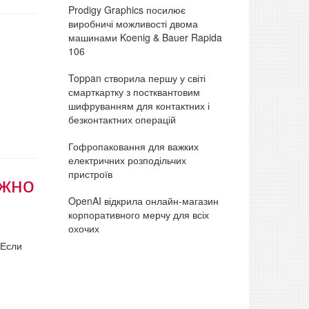
Prodigy Graphics посилює
виробничі можливості двома
машинами Koenig & Bauer Rapida
106
Toppan створила першу у світі
смарткартку з постквантовим
шифруванням для контактних і
безконтактних операцій
Гофропаковання для важких
електричних розподільчих
пристроїв
жно
OpenAI відкрила онлайн-магазин
корпоративного мерчу для всіх
охочих
 Если