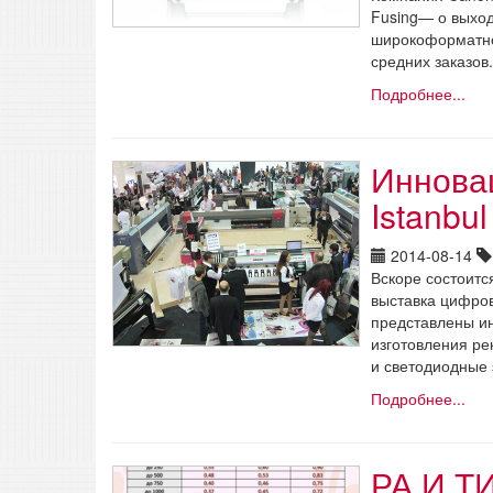
Fusing— о выход
широкоформатно
средних заказов.
Подробнее...
Иннова
Istanbul
2014-08-14
Вскоре состоитс
выставка цифров
представлены ин
изготовления ре
и светодиодные
Подробнее...
РА И Т