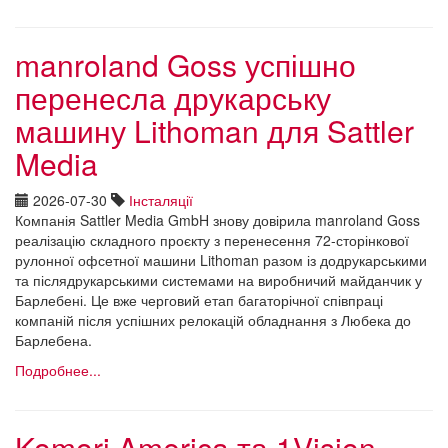
manroland Goss успішно
перенесла друкарську
машину Lithoman для Sattler
Media
2026-07-30
Інсталяції
Компанія Sattler Media GmbH знову довірила manroland Goss
реалізацію складного проєкту з перенесення 72-сторінкової
рулонної офсетної машини Lithoman разом із додрукарськими
та післядрукарськими системами на виробничий майданчик у
Барлебені. Це вже черговий етап багаторічної співпраці
компаній після успішних релокацій обладнання з Любека до
Барлебена.
Подробнее...
Komori America та 1Vision