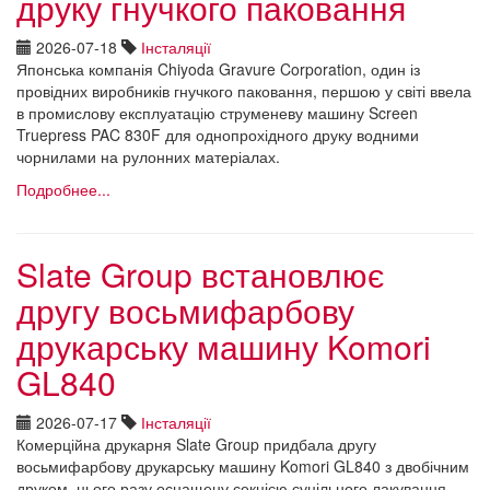
друку гнучкого паковання
2026-07-18
Інсталяції
Японська компанія Chiyoda Gravure Corporation, один із
провідних виробників гнучкого паковання, першою у світі ввела
в промислову експлуатацію струменеву машину Screen
Truepress PAC 830F для однопрохідного друку водними
чорнилами на рулонних матеріалах.
Подробнее...
Slate Group встановлює
другу восьмифарбову
друкарську машину Komori
GL840
2026-07-17
Інсталяції
Комерційна друкарня Slate Group придбала другу
восьмифарбову друкарську машину Komori GL840 з двобічним
друком, цього разу оснащену секцією суцільного лакування.