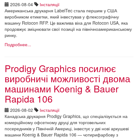
2026-08-04
Інсталяції
Американська друкарня LabelTec стала першим у США
виробником етикетки, який інвестував у флексографічну
машину Rotocon RFP. Це важлива віха для Rotocon USA, яка
продовжує зміцнювати свої позиції на північноамериканському
ринку.
Подробнее...
Prodigy Graphics посилює
виробничі можливості двома
машинами Koenig & Bauer
Rapida 106
2026-08-02
Інсталяції
Канадська друкарня Prodigy Graphics, що спеціалізується на
комерційному офсетному друці для торговельних
посередників у Північній Америці, інвестує у дві нові аркушеві
машини Koenig & Bauer Rapida 106 — чотирифарбову з