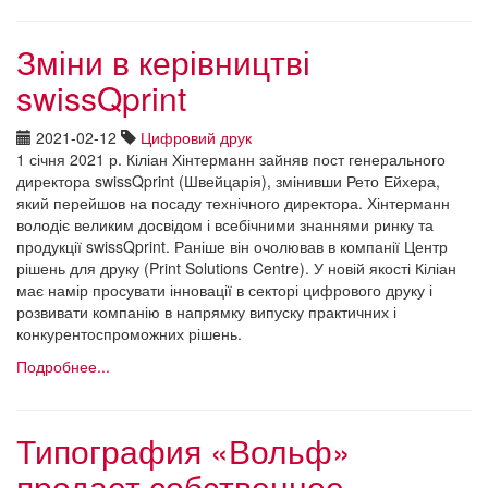
Зміни в керівництві
swissQprint
2021-02-12
Цифровий друк
1 січня 2021 р. Кіліан Хінтерманн зайняв пост генерального
директора swissQprint (Швейцарія), змінивши Рето Ейхера,
який перейшов на посаду технічного директора. Хінтерманн
володіє великим досвідом і всебічними знаннями ринку та
продукції swissQprint. Раніше він очолював в компанії Центр
рішень для друку (Print Solutions Centre). У новій якості Кіліан
має намір просувати інновації в секторі цифрового друку і
розвивати компанію в напрямку випуску практичних і
конкурентоспроможних рішень.
Подробнее...
Типография «Вольф»
продает собственное