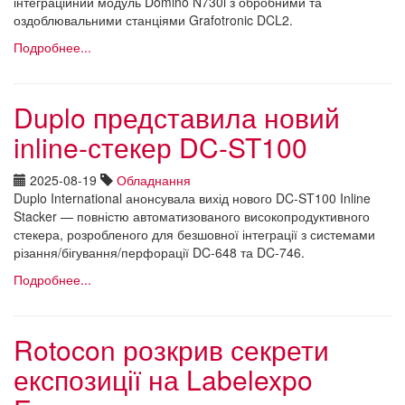
інтеграційний модуль Domino N730i з обробними та
оздоблювальними станціями Grafotronic DCL2.
Подробнее...
Duplo представила новий
inline-стекер DC-ST100
2025-08-19
Обладнання
Duplo International анонсувала вихід нового DC-ST100 Inline
Stacker — повністю автоматизованого високопродуктивного
стекера, розробленого для безшовної інтеграції з системами
різання/бігування/перфорації DC-648 та DC-746.
Подробнее...
Rotocon розкрив секрети
експозиції на Labelexpo