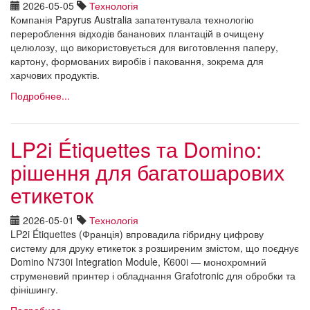
2026-05-05
Технологія
Компанія Papyrus Australia запатентувала технологію
перероблення відходів бананових плантацій в очищену
целюлозу, що використовується для виготовлення паперу,
картону, формованих виробів і паковання, зокрема для
харчових продуктів.
Подробнее...
LP2i Étiquettes та Domino:
рішення для багатошарових
етикеток
2026-05-01
Технологія
LP2i Étiquettes (Франція) впровадила гібридну цифрову
систему для друку етикеток з розширеним змістом, що поєднує
Domino N730i Integration Module, K600i — монохромний
струменевий принтер і обладнання Grafotronic для обробки та
фінішингу.
Подробнее...