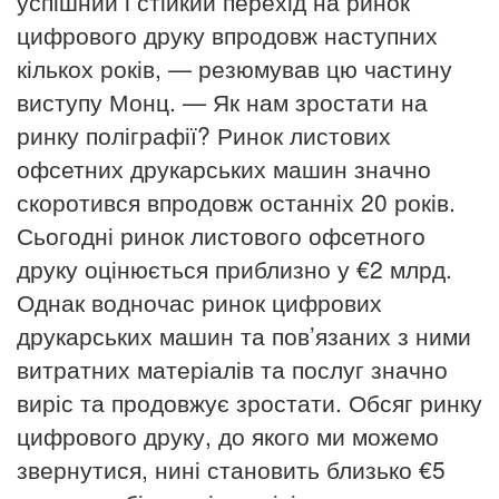
успішний і стійкий перехід на ринок
цифрового друку впродовж наступних
кількох років, — резюмував цю частину
виступу Монц. — Як нам зростати на
ринку поліграфії?
Ринок листових
офсетних друкарських машин значно
скоротився впродовж останніх 20 років.
Сьогодні ринок листового офсетного
друку оцінюється приблизно у €2 млрд.
Однак водночас ринок цифрових
друкарських машин та пов’язаних з ними
витратних матеріалів та послуг значно
виріс та продовжує зростати.
Обсяг ринку
цифрового друку, до якого ми можемо
звернутися, нині становить близько €5