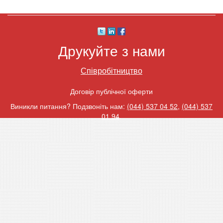
Друкуйте з нами
Співробітництво
Договір публічної оферти
Виникли питання? Подзвоніть нам:
(044) 537 04 52
,
(044) 537
01 94
.