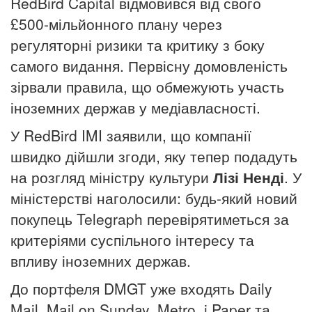
RedBird Capital відмовився від свого
£500-мільйонного плану через
регуляторні ризики та критику з боку
самого видання. Первісну домовленість
зірвали правила, що обмежують участь
іноземних держав у медіавласності.
У RedBird IMI заявили, що компанії
швидко дійшли згоди, яку тепер подадуть
на розгляд міністру культури
Лізі Ненді
. У
міністерстві наголосили: будь-який новий
покупець Telegraph перевірятиметься за
критеріями суспільного інтересу та
впливу іноземних держав.
До портфеля DMGT уже входять Daily
Mail, Mail on Sunday, Metro, i Paper та