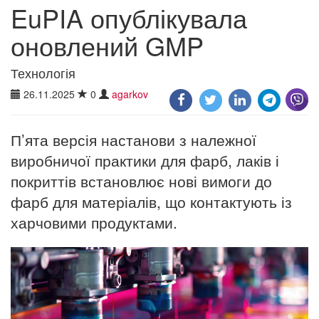
EuPIA опублікувала
оновлений GMP
Технологія
26.11.2025
0
agarkov
П’ята версія настанови з належної
виробничої практики для фарб, лаків і
покриттів встановлює нові вимоги до
фарб для матеріалів, що контактують із
харчовими продуктами.