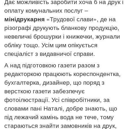
Дає можливість заробити хоча б на друк і
оплату комунальних послуг –
мінідрукарня
«Трудової слави», де на
різографі друкують бланкову продукцію,
невеличкі брошурки і книжечки, журнали
обліку тощо. Усім цим опікується
спеціаліст з видавничої справи.
А над підготовкою газети разом з
редакторкою працюють кореспондентка,
бухгалтерка, дизайнер, що поряд з
версткою газети забезпечує
фотоілюстрації. Усі співробітники, за
словами пані Наталі, добре знають, що
під лежачий камінь вода не тече, тому
стараються знайти замовників на друк,