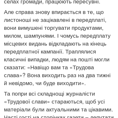
селах громади, працюють пересувні.
Але справа знову впирається в те, що
листоноші не зацікавлені в передплаті,
вони вимушені торгувати продуктами,
милом, шампунями. І чомусь передплату
місцевих видань відкладають на кінець
передплатної кампанії. Траплялися
класичні випадки, людям на пошті могли
сказати: «Навіщо вам та «Трудова
слава»? Вона виходить раз на два тижні
й невідомо, чи буде виходити».
Та попри всі складнощі журналісти
«Трудової слави» стараються, щоб усі
матеріали були актуальними та цікавими.
Часті гості на сторінках газети – депутати