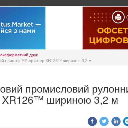
окоформатний друк
ний принтер УФ-принтер XR126™ шириною 3,2 м
новий промисловий рулонн
р XR126™ шириною 3,2 м