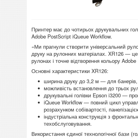
Принтер має до чотирьох друкувальних гол
Adobe PostScript iQueue Workflow.
«Ми прагнули створити універсальний рулон
друку на рулонних матеріалах. XR126 — це
рулонах і точне відтворення кольору Adobe
Основні характеристики XR126:
ширина друку до 3,2 м — для банерів,
можливість встановлення до трьох рул
друкувальні голівки Epson i3200 — про
iQueue Workflow — повний цикл управл
розрахунком собівартості, панелізаціє
індустріальна конструкція з фронтальн
техобслуговування.
Використання єдиної технологічної бази (го