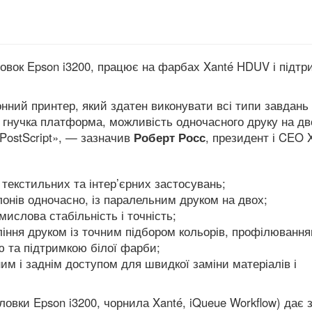
овок Epson i3200, працює на фарбах Xanté HDUV і підтр
ний принтер, який здатен виконувати всі типи завдань 
 гнучка платформа, можливість одночасного друку на дв
 PostScript», — зазначив
Роберт Росс
, президент і CEO 
 текстильних та інтер’єрних застосувань;
онів одночасно, із паралельним друком на двох;
мислова стабільність і точність;
іння друком із точним підбором кольорів, профілювання
ю та підтримкою білої фарби;
им і заднім доступом для швидкої заміни матеріалів і
ловки Epson i3200, чорнила Xanté, iQueue Workflow) дає 