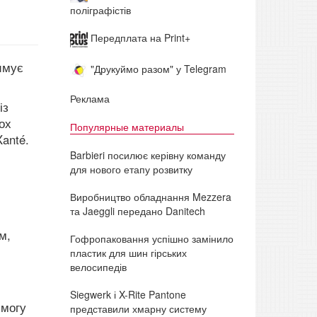
поліграфістів
Передплата на Print+
имує
"Друкуймо разом" у Telegram
Реклама
із
ох
Популярные материалы
Xanté.
Barbieri посилює керівну команду
для нового етапу розвитку
Виробництво обладнання Mezzera
та Jaeggli передано Danitech
м,
Гофропаковання успішно замінило
пластик для шин гірських
велосипедів
Siegwerk і X-Rite Pantone
змогу
представили хмарну систему