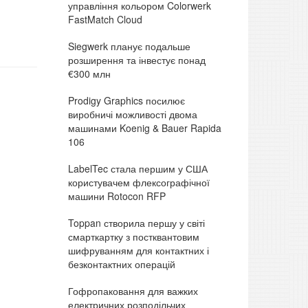
управління кольором Colorwerk
FastMatch Cloud
Siegwerk планує подальше
розширення та інвестує понад
€300 млн
Prodigy Graphics посилює
виробничі можливості двома
машинами Koenig & Bauer Rapida
106
LabelTec стала першим у США
користувачем флексографічної
машини Rotocon RFP
Toppan створила першу у світі
смарткартку з постквантовим
шифруванням для контактних і
безконтактних операцій
Гофропаковання для важких
електричних розподільчих