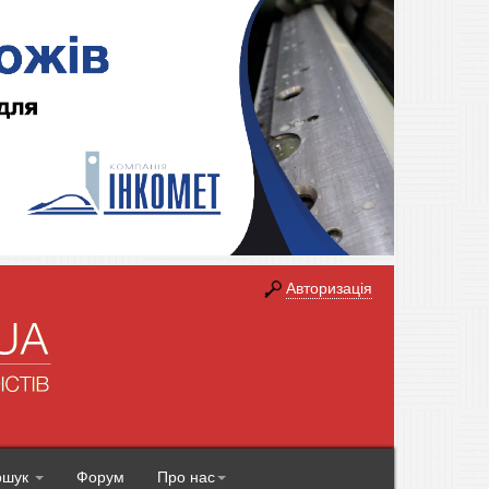
Авторизація
ошук
Форум
Про нас