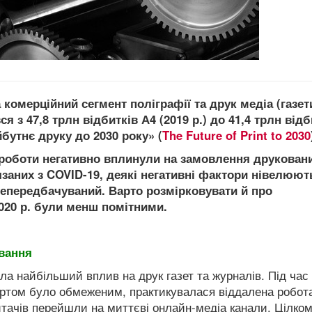
омерційний сегмент поліграфії та друк медіа (газет
я з 47,8 трлн відбитків А4 (2019 р.) до 41,4 трлн відб
бутнє друку до 2030 року» (
The Future of Print to 2030
 роботи негативно вплинули на замовлення друкован
язаних з COVID-19
, деякі негативні фактори нівелюют
непередбачуваний. Варто розмірковувати й про
2020 р. були менш помітними.
овання
ла найбільший вплив на друк газет та журналів. Під час
ртом було обмеженим, практикувалася віддалена робота
итачів перейшли на миттєві онлайн-медіа канали. Цілко