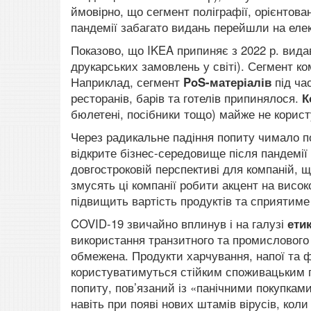
ймовірно, що сегмент поліграфії, орієнтова
пандемії забагато видань перейшли на елек
Показово, що IKEA припиняє з 2022 р. вида
друкарських замовлень у світі). Сегмент к
Наприклад, сегмент
PoS-матеріалів
під час
ресторанів, барів та готелів припинялося.
К
бюлетені, посібники тощо) майже не користу
Через радикальне падіння попиту чимало по
відкрите бізнес-середовище після пандемії
довгостроковій перспективі для компаній, 
змусять ці компанії робити акцент на висок
підвищить вартість продуктів та сприятим
COVID-19 звичайно вплинув і на галузі
ети
використання транзитного та промислового 
обмежена. Продукти харчування, напої та фа
користуватимуться стійким споживацьким по
попиту, пов’язаний із «панічними покупками
навіть при появі нових штамів вірусів, кол