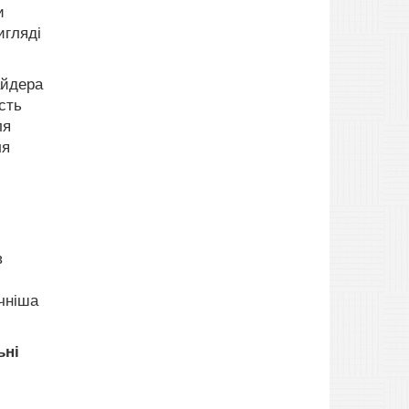
и
игляді
айдера
сть
ля
ля
в
ачніша
ьні