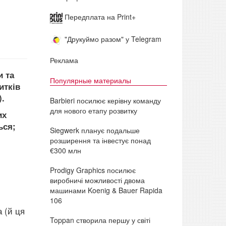
Передплата на Print+
"Друкуймо разом" у Telegram
Реклама
и та
Популярные материалы
итків
).
Barbieri посилює керівну команду
для нового етапу розвитку
их
ься;
Siegwerk планує подальше
розширення та інвестує понад
€300 млн
Prodigy Graphics посилює
виробничі можливості двома
машинами Koenig & Bauer Rapida
106
 (й ця
Toppan створила першу у світі
м