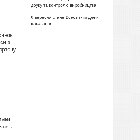
друку та контролю виробництва
6 вересня стане Всесвітнім днем
паковання
ринок
си з
картону
ямки
яно з