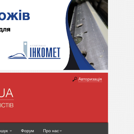
Авторизація
ошук
Форум
Про нас