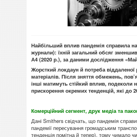
Найбільший вплив пандемія справила на к
журнали):
їхній загальний обсяг зменшивс
А4 (2020 р.), за даними дослідження «Май
Жорсткий
локдаун й потреба віддаленої
матеріалів. Після зняття обмежень, пов’
інші матимуть стійкий вплив, подеколи 
прискорення окремих тенденцій, які до 
Комерційний сегмент, друк медіа та пак
Дані Smithers свідчать, що пандемія справи
пандемії пересування громадським транспо
тенденція помітна й тепер), тому чимало ч