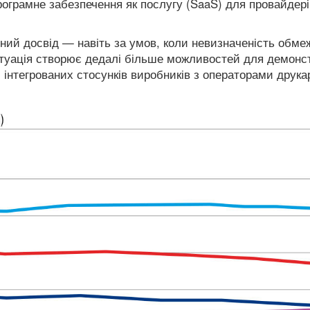
рограмне забезпечення як послугу (SaaS) для провайдері
ний досвід — навіть за умов, коли невизначеність обме
туація створює дедалі більше можливостей для демонст
 інтегрованих стосунків виробників з операторами друка