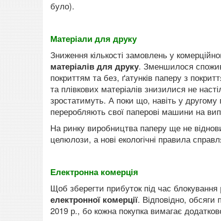
було).
Матеріали для друку
Зниження кількості замовлень у комерційно
матеріалів для друку
. Зменшилося спожив
покриттям та без, ґатунків паперу з покри
та плівкових матеріалів знизилися не настіл
зростатимуть. А поки що, навіть у другому 
переробляють свої паперові машини на випу
На ринку виробництва паперу ще не віднов
целюлози, а нові екологічні правила справ
Електронна комерція
Щоб зберегти прибуток під час блокування 
електронної комерції
. Відповідно, обсяги
2019 р., бо кожна покупка вимагає додатков