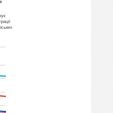
в
жує
рації
рських