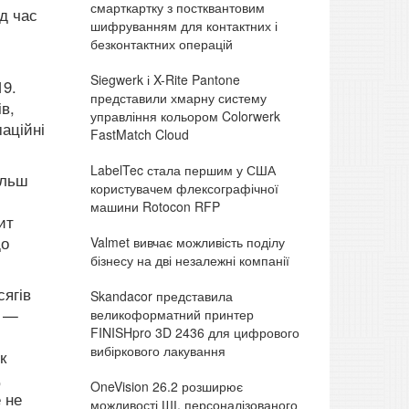
смарткартку з постквантовим
ід час
шифруванням для контактних і
безконтактних операцій
Siegwerk і X-Rite Pantone
19.
представили хмарну систему
в,
управління кольором Colorwerk
аційні
FastMatch Cloud
LabelTec стала першим у США
ільш
користувачем флексографічної
машини Rotocon RFP
ит
що
Valmet вивчає можливість поділу
бізнесу на дві незалежні компанії
сягів
Skandacor представила
х —
великоформатний принтер
FINISHpro 3D 2436 для цифрового
вибіркового лакування
к
,
OneVision 26.2 розширює
 не
можливості ШІ, персоналізованого