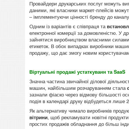
Провайдери друкарських послуг можуть виг
даними, які власники маркет-плейсів можу
– імплементуючи цінності бренду до каналу 
Одним із варіантів є співпраця та
встановл
електронної комерції за домовленістю. У д
зайнятися виробництвом власними силами,
етикеток. В обох випадках виробники маши
продажу, що дає змогу новим користувача
Віртуальні продажі устаткуванн та SaaS
Значна частина звичайної ділової діяльнос
машин, найбільшим розчаруванням стала
зазнали фіаско через відмову більшості ос
подія в календарі друку відбудеться лише 2
Як альтернативу чимало виробників продук
вітрини
, щоб рекламувати новітні продукти
простих продажів обладнання до більш інд