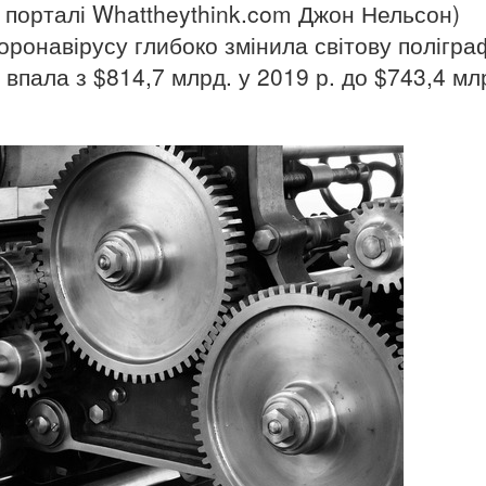
а порталі Whattheythink.com Джон Нельсон)
оронавірусу глибоко змінила світову полігра
ї впала з $814,7 млрд. у 2019 р. до $743,4 мл