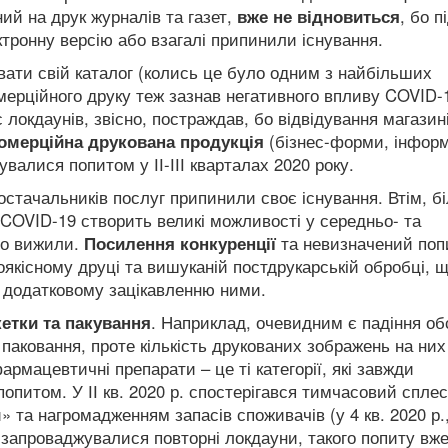
ний на друк журналів та газет,
вже не відновиться
, бо п
тронну версію або взагалі припинили існування.
вати свій каталог (колись це було одним з найбільших
омерційного друку теж зазнав негативного впливу COVID-
 локдаунів, звісно, постраждав, бо відвідування магазині
омерційна друкована продукція
(бізнес-форми, інформ
валися попитом у ІІ-ІІІ кварталах 2020 року.
стачальників послуг припинили своє існування. Втім, б
 COVID-19 створить великі можливості у середньо- та
що вижили.
Посилення конкуренції
та невизначений поп
оякісному друці та вишуканій постдрукарській обробці, 
е додатковому зацікавленню ними.
кетки та пакування
. Наприклад, очевидним є падіння об
паковання, проте кількість друкованих зображень на ни
рмацевтичні препарати – це ті категорії, які завжди
питом. У ІІ кв. 2020 р. спостерігався тимчасовий сплес
» та нагромадженням запасів споживачів (у 4 кв. 2020 р.
и запроваджувалися повторні локдауни, такого попиту вже