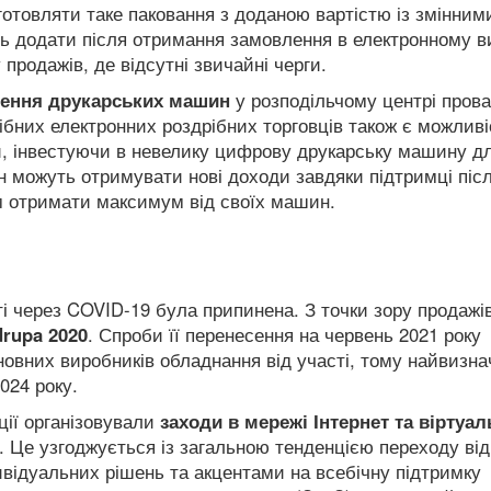
отовляти таке паковання з доданою вартістю із змінним
ть додати після отримання замовлення в електронному в
продажів, де відсутні звичайні черги.
ення друкарських машин
у розподільчому центрі пров
рібних електронних роздрібних торговців також є можливі
 інвестуючи в невелику цифрову друкарську машину д
н можуть отримувати нові доходи завдяки підтримці піс
м отримати максимум від своїх машин.
ті через COVID-19 була припинена. З точки зору продажі
drupa 2020
. Спроби її перенесення на червень 2021 року
новних виробників обладнання від участі, тому найвизн
024 року.
ції організовували
заходи в мережі Інтернет та віртуал
. Це узгоджується із загальною тенденцією переходу від
ивідуальних рішень та акцентами на всебічну підтримку