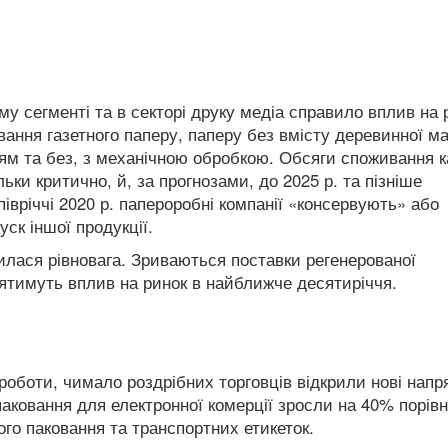
му сегменті та в секторі друку медіа справило вплив на 
ання газетного паперу, паперу без вмісту деревинної ма
ттям та без, з механічною обробкою. Обсяги споживання 
ьки критично, й, за прогнозами, до 2025 р. та пізніше
півріччі 2020 р. папероробні компанії «консервують» або
ск іншої продукції.
илася рівновага. Зриваються поставки регенерованої
лятимуть вплив на ринок в найближче десятиріччя.
роботи, чимало роздрібних торговців відкрили нові напр
 паковання для електронної комерції зросли на 40% порівн
ого паковання та транспортних етикеток.