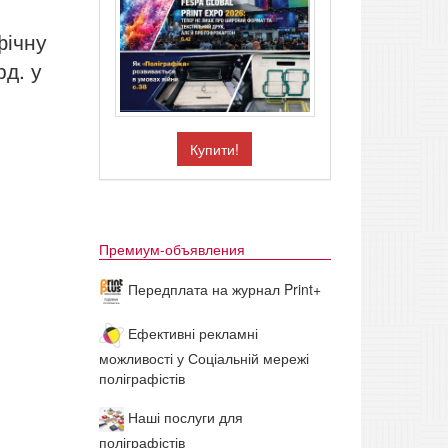
фічну
рд. у
Купити!
Премиум-объявления
Передплата на журнал Print+
Ефективні рекламні
можливості у Соціальній мережі
поліграфістів
Наші послуги для
поліграфістів