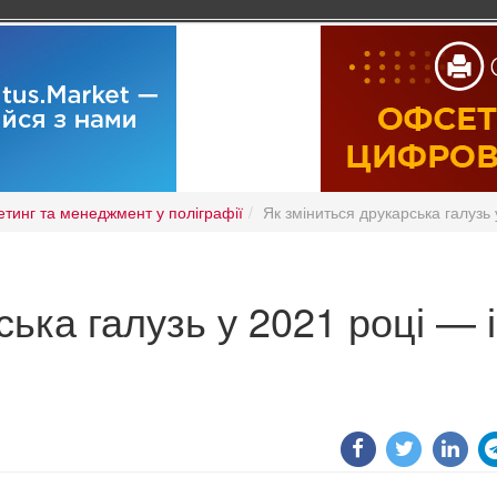
тинг та менеджмент у поліграфії
Як зміниться друкарська галузь 
ька галузь у 2021 році — і