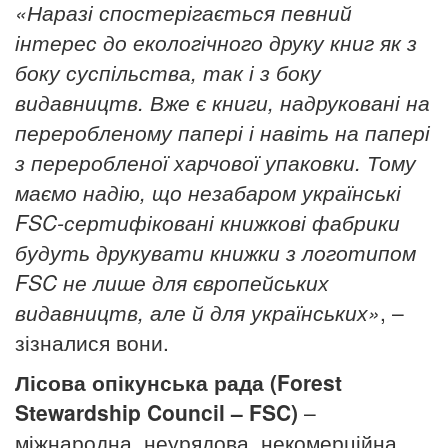
«Наразі спостерігається певний
інтерес до екологічного друку книг як з
боку суспільства, так і з боку
видавництв. Вже є книги, надруковані на
переробленому папері і навіть на папері
з переробленої харчової упаковки. Тому
маємо надію, що незабаром українські
FSC-сертифіковані книжкові фабрики
будуть друкувати книжки з логотипом
FSC не лише для європейських
видавництв, але й для українських»
, –
зізналися вони.
Лісова опікунська рада (Forest
Stewardship Council – FSC)
–
міжнародна, неурядова, некомерційна