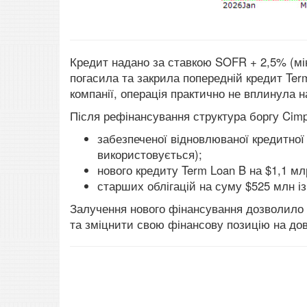
Кредит надано за ставкою SOFR + 2,5% (м
погасила та закрила попередній кредит Ter
компанії, операція практично не вплинула н
Після рефінансування структура боргу Cimp
забезпеченої відновлюваної кредитної л
використовується);
нового кредиту Term Loan B на $1,1 мл
старших облігацій на суму $525 млн і
Залучення нового фінансування дозволило 
та зміцнити свою фінансову позицію на дов