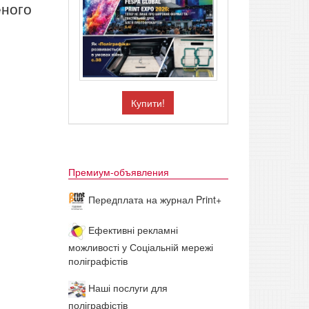
еного
Купити!
Премиум-объявления
Передплата на журнал Print+
Ефективні рекламні
можливості у Соціальній мережі
поліграфістів
Наші послуги для
поліграфістів