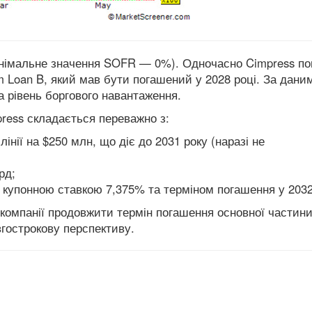
інімальне значення SOFR — 0%). Одночасно Cimpress по
m Loan B, який мав бути погашений у 2028 році. За дани
а рівень боргового навантаження.
ress складається переважно з:
інії на $250 млн, що діє до 2031 року (наразі не
рд;
з купонною ставкою 7,375% та терміном погашення у 2032
компанії продовжити термін погашення основної частини
гострокову перспективу.