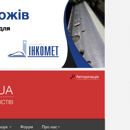
Авторизація
ошук
Форум
Про нас