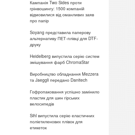
Кампанія Two Sides проти
грінвошингу: 1500 компаній
відмовилися від оманливих заяв
про папір
Soyang представила паперову
альтернативу ПЕТ-плівці для DTF-
друку
Heidelberg випустила серію систем
змішування фарб ChromaStar
Виробництво обладнання Mezzera
та Jaeggli передано Danitech
Гофропаковання успішно замінило
пластик для шин гірських
велосипедів
Sihl випустила серію еластичних
поліетиленових плівок для
етикеток