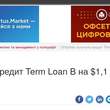
кетинг та менеджмент у поліграфії
Cimpress залучила кредит Ter
редит Term Loan B на $1,1