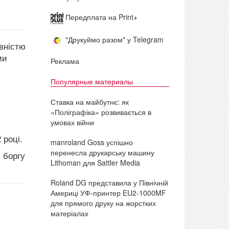
Передплата на Print+
"Друкуймо разом" у Telegram
вністю
ми
Реклама
Популярные материалы
Ставка на майбутнє: як
«Поліграфіка» розвивається в
умовах війни
 році.
manroland Goss успішно
перенесла друкарську машину
 боргу
Lithoman для Sattler Media
Roland DG представила у Північній
Америці УФ-принтер EU2-1000MF
для прямого друку на жорстких
матеріалах