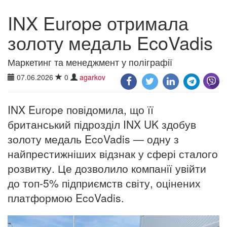
INX Europe отримала
золоту медаль EcoVadis
Маркетинг та менеджмент у поліграфії
07.06.2026
0
agarkov
INX Europe повідомила, що її
британський підрозділ INX UK здобув
золоту медаль EcoVadis — одну з
найпрестижніших відзнак у сфері сталого
розвитку. Це дозволило компанії увійти
до топ-5% підприємств світу, оцінених
платформою EcoVadis.