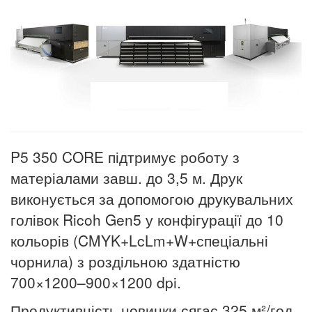
P5 350 CORE підтримує роботу з
матеріалами
завш.
до 3,5 м. Друк
виконується за допомогою друкувальних
голівок Ricoh Gen5 у конфігурації до 10
кольорів (CMYK+LcLm+W+спеціальні
чорнила) з роздільною здатністю
700×1200–900×1200 dpi.
Продуктивність новинки сягає 325 м²/год
.