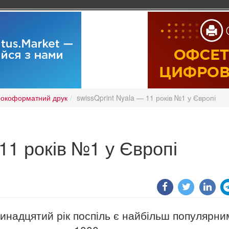
окоформатний друк
swissQprint Nyala — 11 років №1 у Європі
 11 років №1 у Європі
надцятий рік поспіль є найбільш популярни