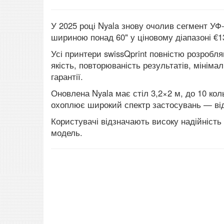
У 2025 році Nyala знову очолив сегмент УФ
шириною понад 60" у ціновому діапазоні €13
Усі принтери swissQprint повністю розробл
якість, повторюваність результатів, мініма
гарантії.
Оновлена Nyala має стіл 3,2×2 м, до 10 кол
охоплює широкий спектр застосувань — від 
Користувачі відзначають високу надійність 
модель.