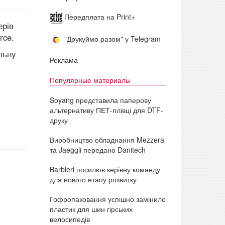
Передплата на Print+
ерів
rce.
"Друкуймо разом" у Telegram
льну
Реклама
Популярные материалы
Soyang представила паперову
альтернативу ПЕТ-плівці для DTF-
друку
Виробництво обладнання Mezzera
та Jaeggli передано Danitech
Barbieri посилює керівну команду
для нового етапу розвитку
Гофропаковання успішно замінило
пластик для шин гірських
велосипедів