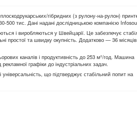
-плоскодрукарських/гібридних (з рулону-на-рулон) принт
0-500 тис. Дані надані дослідницькою компанією Infosou
яються і виробляються у Швейцарії. Це забезпечує стабі
льні простої та швидку окупність. Додатково — 36 місяців
ьорових каналів і продуктивність до 253 м²/год. Машина
рекламної графіки до індустріальних задач.
і універсальність, що підтверджує стабільний попит на