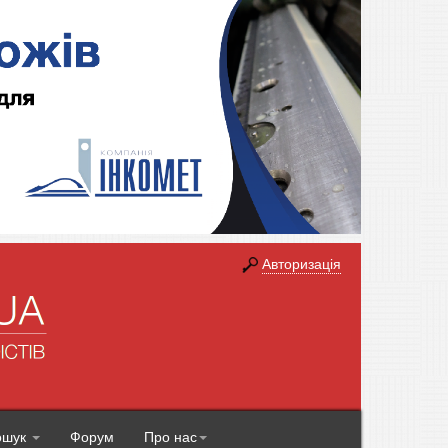
Авторизація
ошук
Форум
Про нас