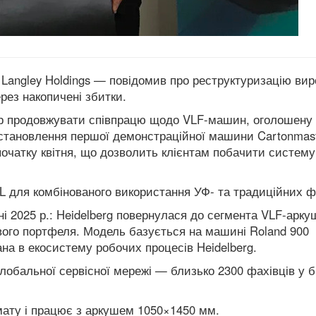
 Langley Holdings — повідомив про реструктуризацію ви
рез накопичені збитки.
мір продовжувати співпрацю щодо VLF-машин, оголошену
встановлення першої демонстраційної машини Cartonmas
очатку квітня, що дозволить клієнтам побачити систему
L для комбінованого використання УФ- та традиційних ф
ні 2025 р.: Heidelberg повернулася до сегмента VLF-арк
ого портфеля. Модель базується на машині Roland 900
вана в екосистему робочих процесів Heidelberg.
глобальної сервісної мережі — близько 2300 фахівців у 
мату і працює з аркушем 1050×1450 мм.