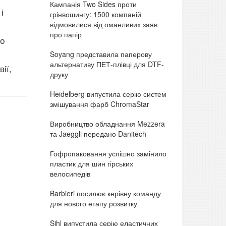
Кампанія Two Sides проти
і
грінвошингу: 1500 компаній
відмовилися від оманливих заяв
про папір
що
Soyang представила паперову
альтернативу ПЕТ-плівці для DTF-
ії,
друку
Heidelberg випустила серію систем
змішування фарб ChromaStar
Виробництво обладнання Mezzera
та Jaeggli передано Danitech
Гофропаковання успішно замінило
пластик для шин гірських
велосипедів
Barbieri посилює керівну команду
для нового етапу розвитку
Sihl випустила серію еластичних