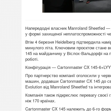
Напередодні власник Manroland Sheetfed —
у формі захищеної неплатоспроможності че
Втім 4 березня Heidelberg підтвердила на
минулого літа. Ключовим проєктом стане 
145 на майданчику у Віслох-Вальдорфі на п
роботі.
Конфігурація — Cartonmaster CX 145-6+LYY
Про партнерство компанії оголосили у черв
машин, додавши Cartonmaster CX 145 до св
Evolution від Manroland Sheetfed та інтегро
Компанія також підкреслює перевагу своєї 
ніж 170 країнах.
Cartonmaster CX 145 належить до 6-го фор