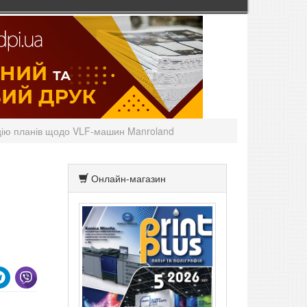
ацію планів щодо VLF-машин Manroland
Онлайн-магазин