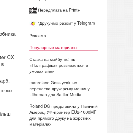
Передплата на Print+
"Друкуймо разом" у Telegram
робника
Реклама
Популярные материалы
ter CX
Ставка на майбутнє: як
 в
«Поліграфіка» розвивається в
умовах війни
арб.
manroland Goss успішно
перенесла друкарську машину
ушевих
Lithoman для Sattler Media
Roland DG представила у Північній
Америці УФ-принтер EU2-1000MF
більш
для прямого друку на жорстких
матеріалах