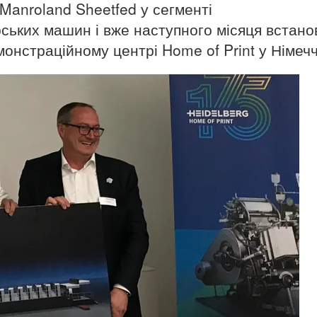
Manroland Sheetfed у сегменті
ських машин і вже наступного місяця встано
онстраційному центрі Home of Print у Німечч