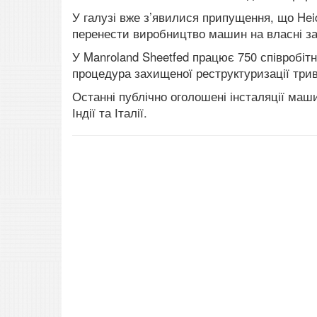
У галузі вже з’явилися припущення, що Hei
перенести виробництво машин на власні зав
У Manroland Sheetfed працює 750 співробітни
процедура захищеної реструктуризації три
Останні публічно оголошені інсталяції маши
Індії та Італії.