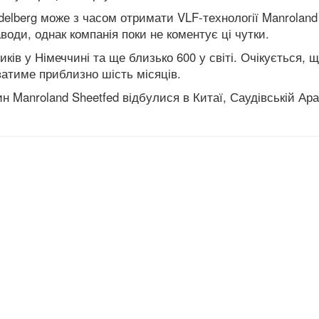
delberg може з часом отримати VLF-технології Manroland 
оди, однак компанія поки не коментує ці чутки.
ків у Німеччині та ще близько 600 у світі. Очікується, 
ватиме приблизно шість місяців.
н Manroland Sheetfed відбулися в Китаї, Саудівській Арав