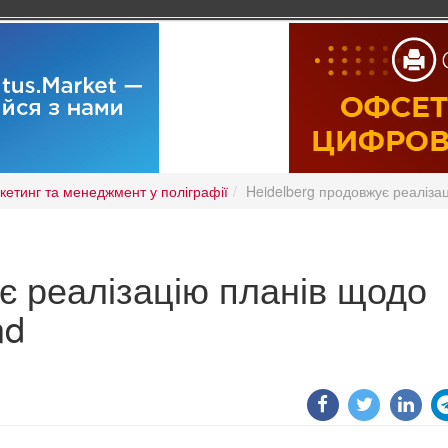
кетинг та менеджмент у поліграфії
Heidelberg продовжує реаліз
є реалізацію планів щодо
nd