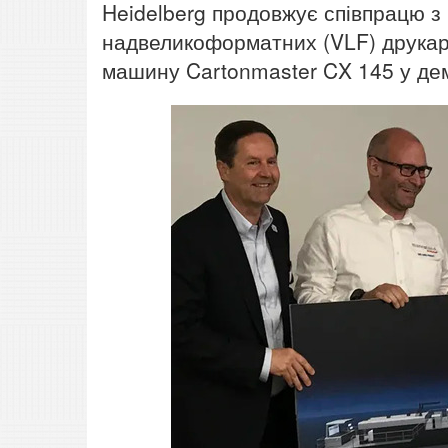
Heidelberg продовжує співпрацю з 
надвеликоформатних (VLF) друкар
машину Cartonmaster CX 145 у дем