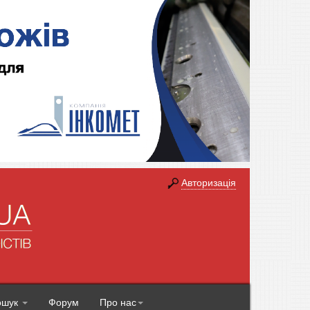
Авторизація
ошук
Форум
Про нас