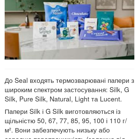
До Seal входять термозварювані папери з
широким спектром застосування: Silk, G
Silk, Pure Silk, Natural, Light та Lucent.
Папери Silk і G Silk виготовляються із
щільністю 50, 67, 77, 85, 95, 100 і 110 г/
м². Вони забезпечують низьку або
середню паропроникність (залежно від