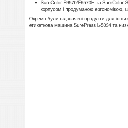
SureColor F9570/F9570H та SureColor
корпусом і продуманою ергономікою, щ
Окремо були відзначені продукти для інши
етикеткова машина SurePress L-5034 та низ