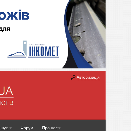
Авторизація
ошук
Форум
Про нас