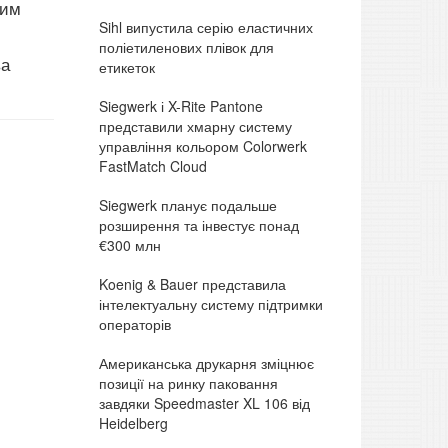
ним
Sihl випустила серію еластичних
поліетиленових плівок для
ва
етикеток
Siegwerk і X-Rite Pantone
представили хмарну систему
управління кольором Colorwerk
FastMatch Cloud
Siegwerk планує подальше
розширення та інвестує понад
€300 млн
Koenig & Bauer представила
інтелектуальну систему підтримки
операторів
Американська друкарня зміцнює
позиції на ринку паковання
завдяки Speedmaster XL 106 від
Heidelberg