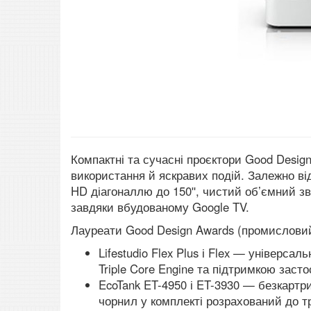
Компактні та сучасні проєктори Good Design 
використання й яскравих подій. Залежно в
HD діагоналлю до 150ʺ, чистий об’ємний зв
завдяки вбудованому Google TV.
Лауреати Good Design Awards (промислови
Lifestudio Flex Plus і Flex — універса
Triple Core Engine та підтримкою засто
EcoTank ET-4950 і ET-3930 — безкартр
чорнил у комплекті розрахований до тр