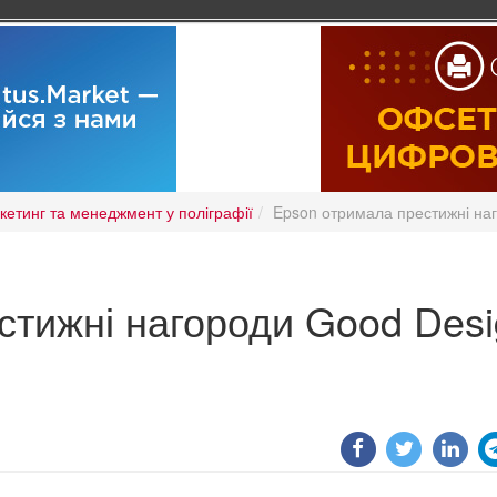
кетинг та менеджмент у поліграфії
Epson отримала престижні на
стижні нагороди Good Des