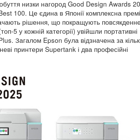
обуття низки нагород Good Design Awards 20
est 100. Це єдина в Японії комплексна премі
начають рішення, що покращують повсякденн
(топ-5 у кожній категорії) увійшли портативні
Plus. Загалом Epson була відзначена за кіль
неві принтери Supertank і два професійні