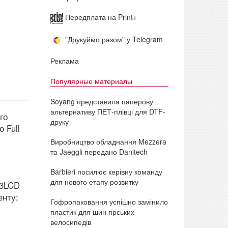
Передплата на Print+
"Друкуймо разом" у Telegram
Реклама
Популярные материалы
Soyang представила паперову
альтернативу ПЕТ-плівці для DTF-
го
друку
 Full
Виробництво обладнання Mezzera
та Jaeggli передано Danitech
Barbieri посилює керівну команду
для нового етапу розвитку
 3LCD
енту;
Гофропаковання успішно замінило
пластик для шин гірських
велосипедів