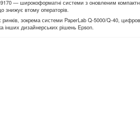
 S9170 — широкоформатні системи з оновленим компакт
о знижує втому операторів.
х ринків, зокрема системи PaperLab Q-5000/Q-40, цифро
ка інших дизайнерських рішень Epson.