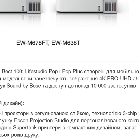
Best 100: Lifestudio Pop і Pop Plus створені для мобільно
ід моделі вони забезпечують зображення 4K PRO-UHD або
ук Sound by Bose та доступ до понад 10 000 застосунків
й дизайн):
льні проєктори з регульованою стійкою, технологією 3-chip
сунку Epson Projection Studio для персоналізованого конт
иджні Supertank-принтери з компактним дизайном; запас
ьох років друку;