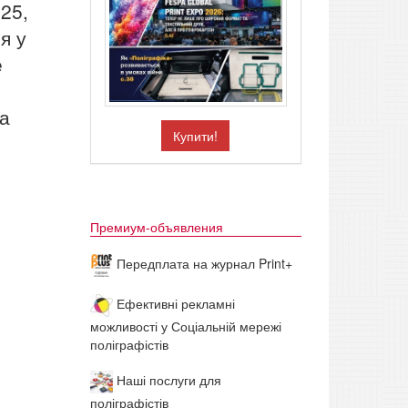
25,
я у
е
ка
Купити!
Премиум-объявления
Передплата на журнал Print+
Ефективні рекламні
можливості у Соціальній мережі
поліграфістів
Наші послуги для
поліграфістів