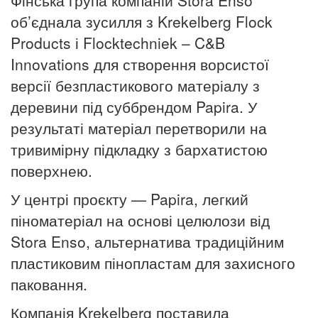
Фінська група компаній Stora Enso
об’єднала зусилля з Krekelberg Flock
Products і Flocktechniek – C&B
Innovations для створення ворсистої
версії безпластикового матеріалу з
деревини під суббрендом Papira. У
результаті матеріал перетворили на
тривимірну підкладку з бархатистою
поверхнею.
У центрі проєкту — Papira, легкий
піноматеріал на основі целюлози від
Stora Enso, альтернатива традиційним
пластиковим пінопластам для захисного
паковання.
Компанія Krekelberg поставила