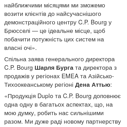
найближчими місяцями ми зможемо
возити клієнтів до найсучаснішого
демонстраційного центру C.P. Bourg у
Брюсселі — це ідеальне місце, щоб
побачити потужність цих систем на
власні очі».
Спільна заява генерального директора
C.P. Bourg
Шарля Бурга
та директора з
продажів у регіонах EMEA та Азійсько-
Тихоокеанському регіоні
Дена Аттью
:
«Продукція Duplo та C.P. Bourg доповнює
одна одну в багатьох аспектах, що, на
мою думку, робить нас сильнішими
разом.
Ми дуже раді новому партнерству