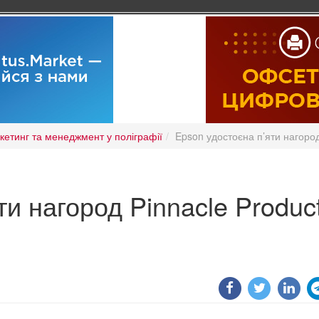
кетинг та менеджмент у поліграфії
Epson удостоєна п’яти нагород
ти нагород Pinnacle Produc