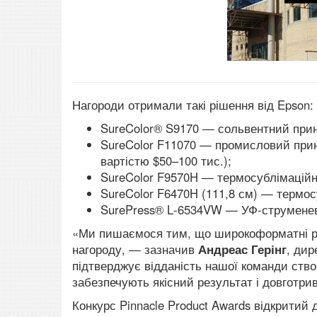
Нагороди отримали такі рішення від Epson:
SureColor® S9170 — сольвентний прин
SureColor F11070 — промисловий прин
вартістю $50–100 тис.);
SureColor F9570H — термосублімаційни
SureColor F6470H (111,8 см) — термос
SurePress® L‑6534VW — УФ-струменеви
«Ми пишаємося тим, що широкоформатні рі
нагороду, — зазначив
Андреас Герінг
, дир
підтверджує відданість нашої команди ств
забезпечують якісний результат і довготри
Конкурс Pinnacle Product Awards відкритий 