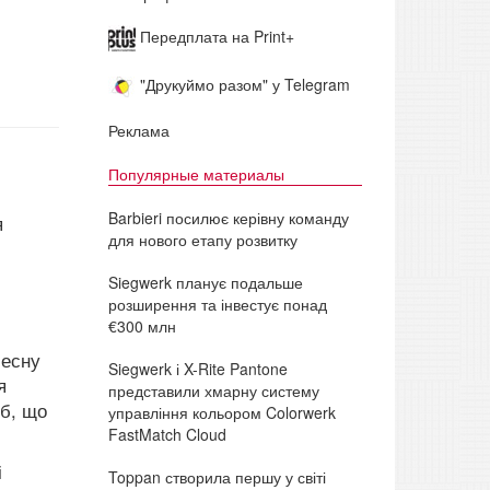
Передплата на Print+
"Друкуймо разом" у Telegram
Реклама
Популярные материалы
Barbieri посилює керівну команду
я
для нового етапу розвитку
Siegwerk планує подальше
розширення та інвестує понад
€300 млн
чесну
Siegwerk і X-Rite Pantone
я
представили хмарну систему
еб, що
управління кольором Colorwerk
FastMatch Cloud
і
Toppan створила першу у світі