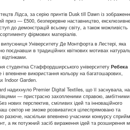
тецтв Лідса, за серію принтів Dusk till Dawn із зображен
ний приз — £500, безперервне наставництво, ексклюзивн
оступ до демонстрацій
всьому світу, а також можливість
асортименту фірмових матеріалів.
, випускниця Університету Де Монтфорта в Лестері, яка
тно поєднавши в традиційних квіткових мотивах натураль
 відтінками.
шня студентка Стаффордширського університету
Ребека
ке і впевнене використання кольору на багатошарових,
х Indoor Garden.
rd надихнуло Premier Digital Textiles, що її заснувала, на
івцями — пристрасно захопленими справою, амбітними
Без нових перспектив, сміливих ідей та інноваційного
наш сектор не зможе розвиватися цілеспрямовано та
о разюче, наскільки впевнено учасники конкурсу сприй
ент, а як потужний засіб вираження ідей та розширення 