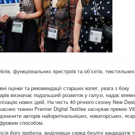
еблів, функціональних пристроїв та об’єктів, текстильних
вні оцінки та рекомендації старших колег, увага з боку
арів визначає подальший розвиток у галузі, надає впевн
ізацію нових ідей. На честь 40-річного сезону New Desi
часних тканин Premier Digital Textiles заснував премію Vi
 відзначити авторів найоригінальніших, новаторських, яск
цифровим способом.
місія його зробила, виділивши серед безлічі кандидатів 