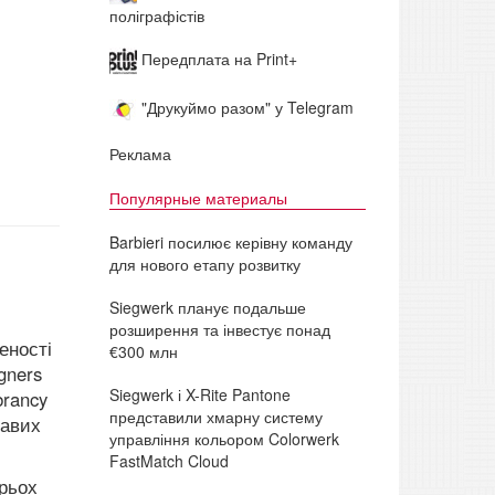
поліграфістів
Передплата на Print+
"Друкуймо разом" у Telegram
Реклама
Популярные материалы
Barbieri посилює керівну команду
для нового етапу розвитку
Siegwerk планує подальше
розширення та інвестує понад
еності
€300 млн
gners
Siegwerk і X-Rite Pantone
brancy
представили хмарну систему
равих
управління кольором Colorwerk
FastMatch Cloud
трьох