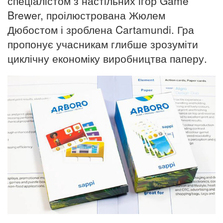
спеціалістом з настільних ігор Game
Brewer, проілюстрована Жюлем
Дюбостом і зроблена Cartamundi. Гра
пропонує учасникам глибше зрозуміти
циклічну економіку виробництва паперу.