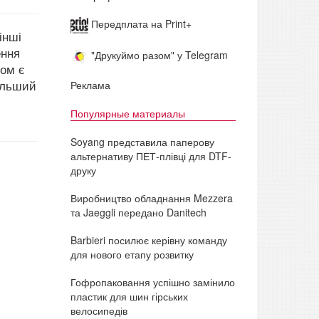
Передплата на Print+
інші
ення
"Друкуймо разом" у Telegram
том є
альший
Реклама
Популярные материалы
Soyang представила паперову
альтернативу ПЕТ-плівці для DTF-
друку
Виробництво обладнання Mezzera
та Jaeggli передано Danitech
Barbieri посилює керівну команду
для нового етапу розвитку
Гофропаковання успішно замінило
пластик для шин гірських
велосипедів