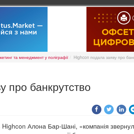
кетинг та менеджмент у поліграфії
Highcon подала заяву про бан
у про банкрутство
 Highcon Алона Бар-Шані, «компанія зверну