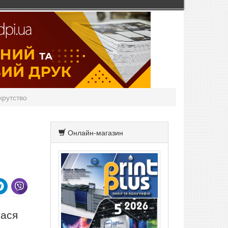
крутство
Онлайн-магазин
лася