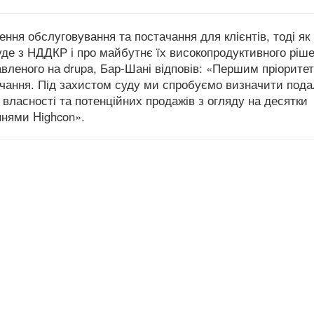
ння обслуговування та постачання для клієнтів, тоді як 
буде з НДДКР і про майбутнє їх високопродуктивного ріш
авленого на drupa, Бар-Шані відповів: «Першим пріорите
чання.
Під захистом суду ми спробуємо визначити под
 власності та потенційних продажів з огляду на десятки
ннями Highcon».