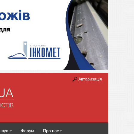
Авторизація
ошук
Форум
Про нас