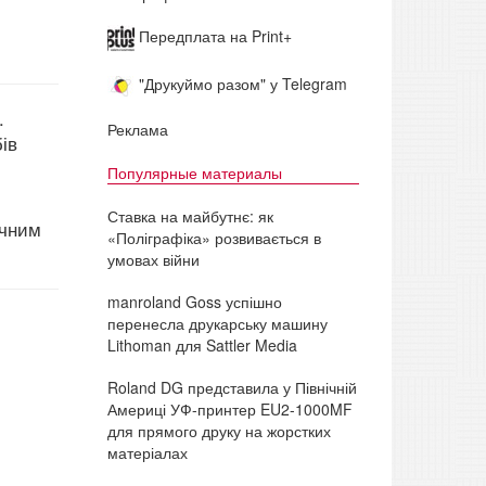
Передплата на Print+
"Друкуймо разом" у Telegram
.
Реклама
ів
Популярные материалы
Ставка на майбутнє: як
ічним
«Поліграфіка» розвивається в
умовах війни
manroland Goss успішно
перенесла друкарську машину
Lithoman для Sattler Media
Roland DG представила у Північній
Америці УФ-принтер EU2-1000MF
для прямого друку на жорстких
матеріалах