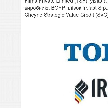
Films Private Limited (TSF), уклал
виробника BOPP-плівок Irplast S.p.
Cheyne Strategic Value Credit (SVC)