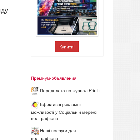
нду
Купити!
Премиум-объявления
Передплата на журнал Print+
Ефективні рекламні
можливості у Соціальній мережі
поліграфістів
Наші послуги для
поліграфістів