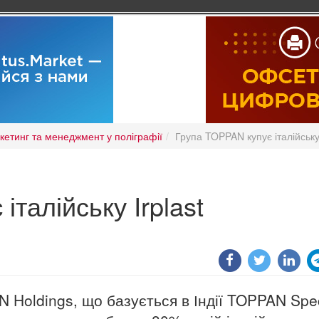
кетинг та менеджмент у поліграфії
Група TOPPAN купує італійську 
талійську Irplast
 Holdings, що базується в Індії TOPPAN Spec