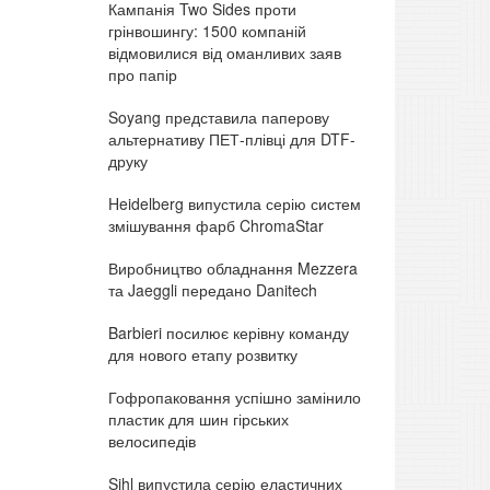
Кампанія Two Sides проти
грінвошингу: 1500 компаній
відмовилися від оманливих заяв
про папір
Soyang представила паперову
альтернативу ПЕТ-плівці для DTF-
друку
Heidelberg випустила серію систем
змішування фарб ChromaStar
Виробництво обладнання Mezzera
та Jaeggli передано Danitech
Barbieri посилює керівну команду
для нового етапу розвитку
Гофропаковання успішно замінило
пластик для шин гірських
велосипедів
Sihl випустила серію еластичних