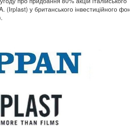
а угоду про придбання 80% акцій італійського
A. (Irplast) у британського інвестиційного фо
.