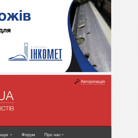
Авторизація
ошук
Форум
Про нас