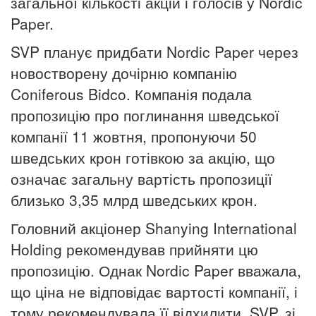
загальної кількості акцій і голосів у Nordic
Paper.
SVP планує придбати Nordic Paper через
новостворену дочірню компанію
Coniferous Bidco. Компанія подала
пропозицію про поглинання шведської
компанії 11 жовтня, пропонуючи 50
шведських крон готівкою за акцію, що
означає загальну вартість пропозиції
близько 3,35 млрд шведських крон.
Головний акціонер Shanying International
Holding рекомендував прийняти цю
пропозицію. Однак Nordic Paper вважала,
що ціна не відповідає вартості компанії, і
тому рекомендувала її відхилити. SVP, зі