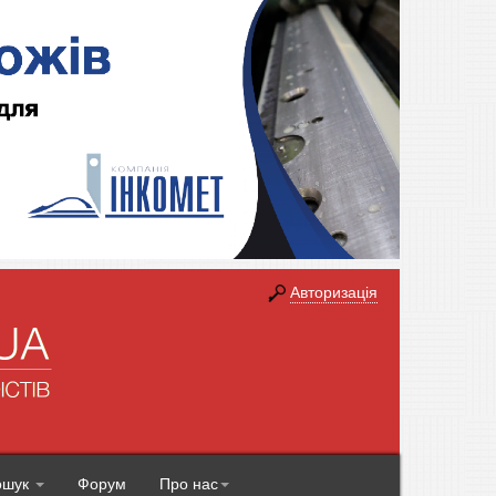
Авторизація
ошук
Форум
Про нас