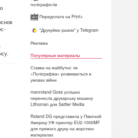
поліграфістів
го
Передплата на Print+
основ
ес-
"Друкуймо разом" у Telegram
Реклама
и
нсу.
Популярные материалы
Ставка на майбутнє: як
«Поліграфіка» розвивається в
умовах війни
manroland Goss успішно
перенесла друкарську машину
Lithoman для Sattler Media
Roland DG представила у Північній
Америці УФ-принтер EU2-1000MF
для прямого друку на жорстких
матеріалах