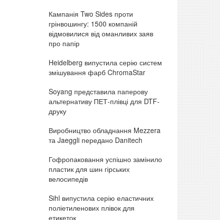
Кампанія Two Sides проти
грінвошингу: 1500 компаній
відмовилися від оманливих заяв
про папір
Heidelberg випустила серію систем
змішування фарб ChromaStar
Soyang представила паперову
альтернативу ПЕТ-плівці для DTF-
друку
Виробництво обладнання Mezzera
та Jaeggli передано Danitech
Гофропаковання успішно замінило
пластик для шин гірських
велосипедів
Sihl випустила серію еластичних
поліетиленових плівок для
етикеток