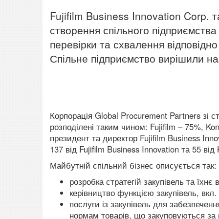
Fujifilm Business Innovation Corp. 
створення спільного підприємства 
перевірки та схвалення відповідн
Спільне підприємство вирішили наз
Корпорація Global Procurement Partners зі 
розподілені таким чином:
Fujifilm
– 75%, Kon
президент та директор
Fujifilm
Business Innov
137 від
Fujifilm
Business Innovation та 55 від 
Майбутній спільний бізнес описується так:
розробка стратегій закупівель та їхн
керівництво функцією закупівель, вкл.
послуги із закупівель для забезпечення
нормам товарів, що закуповуються за