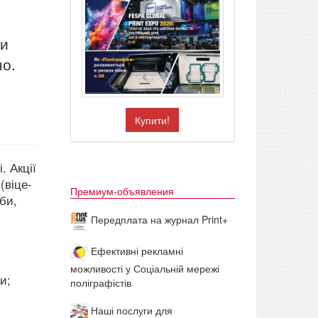
ри
но.
Купити!
і.
Акції
(віце-
Премиум-объявления
оби,
Передплата на журнал Print+
Ефективні рекламні
можливості у Соціальній мережі
и;
поліграфістів
Наші послуги для