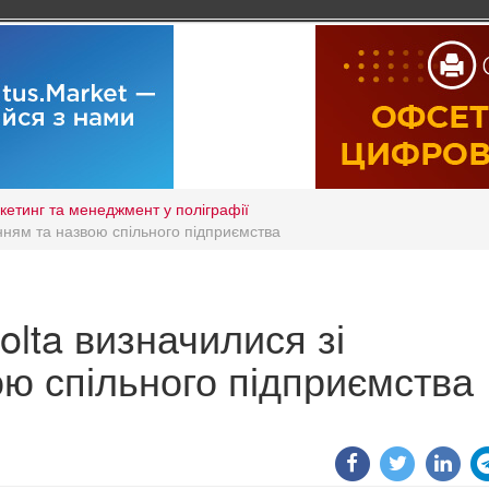
кетинг та менеджмент у поліграфії
ренням та назвою спільного підприємства
nolta визначилися зі
ю спільного підприємства