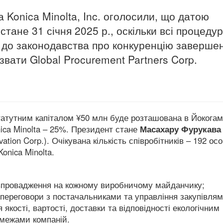
та Konica Minolta, Inc. оголосили, що датою
стане 31 січня 2025 р., оскільки всі процеду
о до законодавства про конкуренцію заверше
вати Global Procurement Partners Corp.
статутним капіталом ¥50 млн буде розташована в Йокогам
ica Minolta – 25%.
Президент стане
Масахару Фурукава
ation Corp.).
Очікувана кількість співробітників – 192 ос
Konica Minolta.
є впровадження на кожному виробничому майданчику;
 переговори з постачальниками та управління закупівлям
 якості, вартості, доставки та відповідності екологічним
 межами компаній.