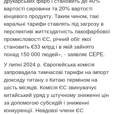
друкарських фарб і становить до 40%
вартості сировини та 20% вартості
кінцевого продукту.
Таким чином, такі
каральні тарифи ставлять під загрозу в
перспективі життєздатність лакофарбової
промисловості ЄС, річний обіг якої
становить €33 млрд і в якій зайнято
понад 150 000 людей», - заявляє CEPE.
У липні 2024 р. Європейська комісія
запровадила тимчасові тарифи на імпорт
діоксиду титану з Китаю терміном на
шість місяців.
Комісія ЄС звинувачує
китайський уряд у штучному зниженні цін
за допомогою субсидій і зниженні
конкуренції.
Невдовзі члени ЄС