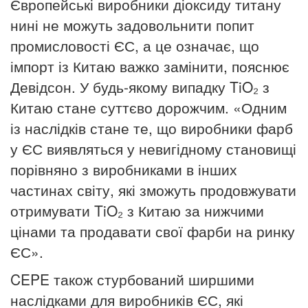
Європейські виробники діоксиду титану
нині не можуть задовольнити попит
промисловості ЄС, а це означає, що
імпорт із Китаю важко замінити, пояснює
Девідсон.
У будь-якому випадку TiO₂ з
Китаю стане суттєво дорожчим.
«Одним
із наслідків стане те, що виробники фарб
у ЄС виявляться у невигідному становищі
порівняно з виробниками в інших
частинах світу, які зможуть продовжувати
отримувати TiO₂ з Китаю за нижчими
цінами та продавати свої фарби на ринку
ЄС».
CEPE також стурбований ширшими
наслідками для виробників ЄС, які