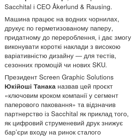
Sacchital і CEO Åkerlund & Rausing.
Машина працює на водних чорнилах,
друкує по герметизованому паперу,
придатному до перероблення, і дає змогу
виконувати короткі наклади з високою
варіативністю дизайну — для тестів,
сезонних промоцій чи нових SKU.
Президент Screen Graphic Solutions
Юкійоші Танака
назвав цей проєкт
«ключовим кроком компанії у сегмент
паперового паковання» та відзначив
партнерство із Sacchital як приклад того,
як цифровий струменевий друк знижує
бар’єри входу на ринок сталого