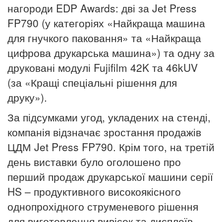
нагороди EDP Awards: дві за Jet Press
FP790 (у категоріях «Найкраща машина
для гнучкого паковання» та «Найкраща
цифрова друкарська машина») та одну за
друковані модулі Fujifilm 42K та 46kUV
(за «Кращі спеціальні рішення для
друку»).
За підсумками угод, укладених на стенді,
компанія відзначає зростання продажів
ЦДМ Jet Press FP790.
Крім того, на третій
день виставки було оголошено про
перший продаж друкарської машини серії
HS – продуктивного високоякісного
однопрохідного струменевого рішення
для виготовлення вивісок та дисплеїв,