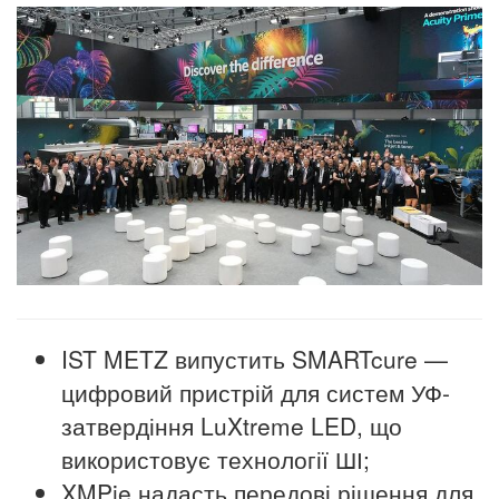
IST METZ випустить SMARTcure —
цифровий пристрій для систем УФ-
затвердіння LuXtreme LED, що
використовує технології ШІ;
XMPie надасть передові рішення для