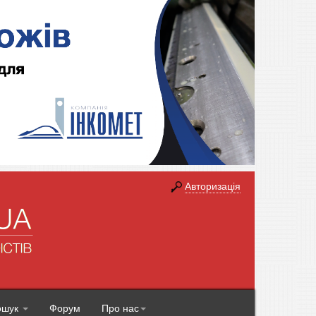
Авторизація
ошук
Форум
Про нас