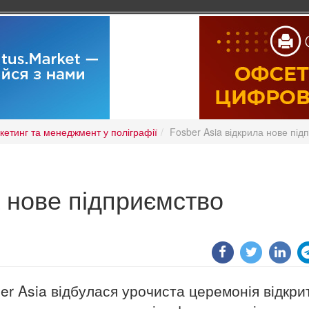
кетинг та менеджмент у поліграфії
Fosber Asia відкрила нове під
а нове підприємство
ber Asia відбулася урочиста церемонія відкри