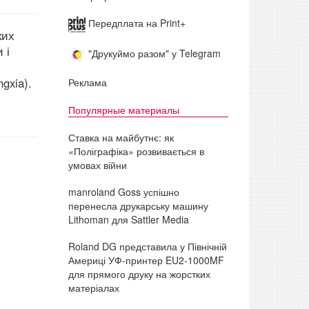
Передплата на Print+
ких
 і
"Друкуймо разом" у Telegram
gxia).
Реклама
Популярные материалы
Ставка на майбутнє: як
«Поліграфіка» розвивається в
умовах війни
manroland Goss успішно
перенесла друкарську машину
Lithoman для Sattler Media
Roland DG представила у Північній
Америці УФ-принтер EU2-1000MF
для прямого друку на жорстких
матеріалах