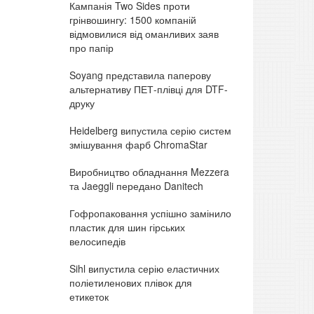
Кампанія Two Sides проти
грінвошингу: 1500 компаній
відмовилися від оманливих заяв
про папір
Soyang представила паперову
альтернативу ПЕТ-плівці для DTF-
друку
Heidelberg випустила серію систем
змішування фарб ChromaStar
Виробництво обладнання Mezzera
та Jaeggli передано Danitech
Гофропаковання успішно замінило
пластик для шин гірських
велосипедів
Sihl випустила серію еластичних
поліетиленових плівок для
етикеток