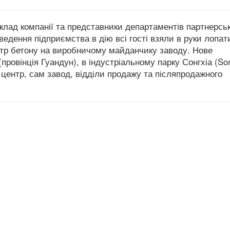
склад компанії та представники департаментів партнерсь
едення підприємства в дію всі гості взяли в руки лопати
тр бетону на виробничому майданчику заводу. Нове
ровінція Гуандун), в індустріальному парку Сонгхіа (Son
центр, сам завод, відділи продажу та післяпродажного