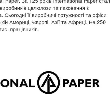
l Paper. За 125 років International Paper ста
виробників целюлози та паковання з
 Сьогодні її виробничі потужності та офіси
кій Америці, Європі, Азії та Африці. На 250
ис. працівників.