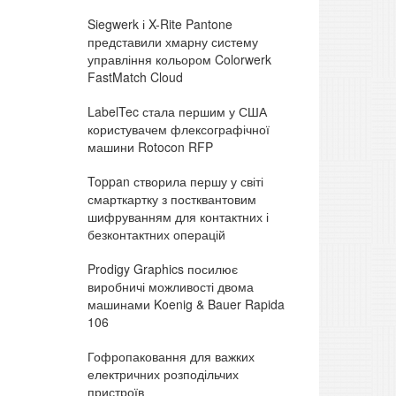
Siegwerk і X-Rite Pantone
представили хмарну систему
управління кольором Colorwerk
FastMatch Cloud
LabelTec стала першим у США
користувачем флексографічної
машини Rotocon RFP
Toppan створила першу у світі
смарткартку з постквантовим
шифруванням для контактних і
безконтактних операцій
Prodigy Graphics посилює
виробничі можливості двома
машинами Koenig & Bauer Rapida
106
Гофропаковання для важких
електричних розподільчих
пристроїв