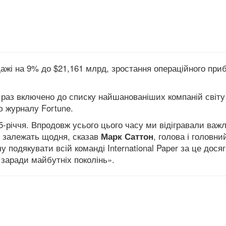
одажі на 9% до $21,161 млрд, зростання операційного при
 раз включено до списку найшанованіших компаній світу
ю журналу Fortune.
125-річчя. Впродовж усього цього часу ми відігравали важ
ди залежать щодня, сказав
Марк Саттон
, голова і головни
чу подякувати всій команді International Paper
за це досяг
 заради майбутніх поколінь».