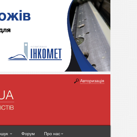
Авторизація
ошук
Форум
Про нас