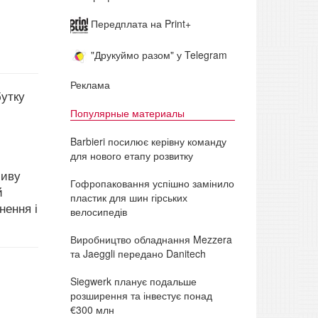
Передплата на Print+
"Друкуймо разом" у Telegram
Реклама
бутку
Популярные материалы
Barbieri посилює керівну команду
для нового етапу розвитку
ливу
Гофропаковання успішно замінило
й
пластик для шин гірських
нення і
велосипедів
Виробництво обладнання Mezzera
та Jaeggli передано Danitech
Siegwerk планує подальше
розширення та інвестує понад
€300 млн