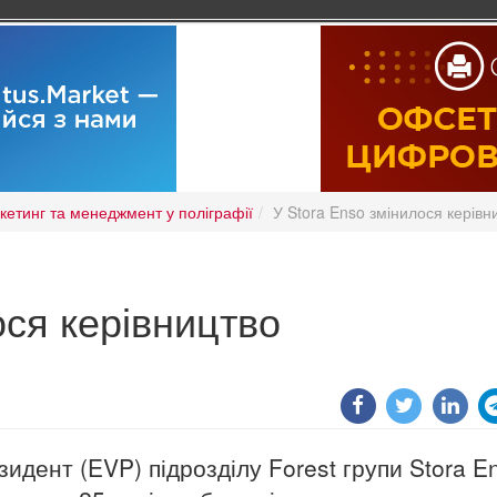
кетинг та менеджмент у поліграфії
У Stora Enso змінилося керівн
ося керівництво
зидент (EVP) підрозділу Forest групи Stora E