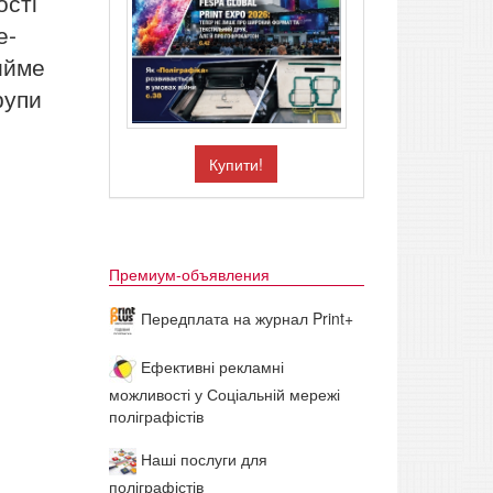
ості
е-
ийме
рупи
Купити!
Премиум-объявления
Передплата на журнал Print+
Ефективні рекламні
можливості у Соціальній мережі
поліграфістів
Наші послуги для
поліграфістів