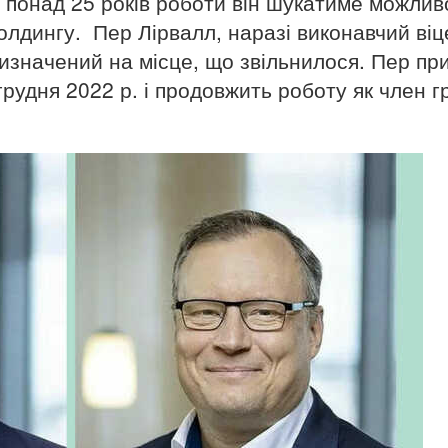
 понад 25 років роботи він шукатиме можлив
олдингу. Пер Лірвалл, наразі виконавчий віц
изначений на місце, що звільнилося. Пер пр
грудня 2022 р. і продовжить роботу як член г