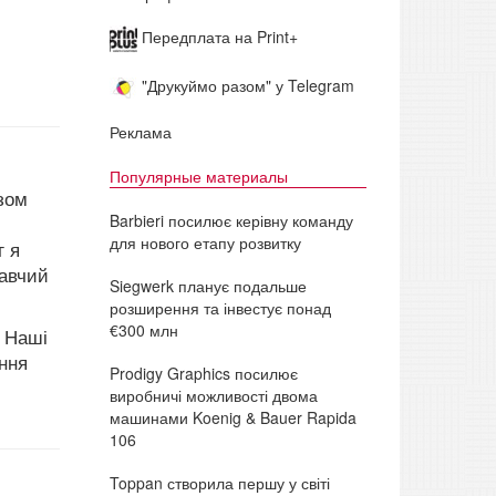
Передплата на Print+
"Друкуймо разом" у Telegram
Реклама
Популярные материалы
азом
Barbieri посилює керівну команду
ш
для нового етапу розвитку
г я
навчий
Siegwerk планує подальше
розширення та інвестує понад
€300 млн
. Наші
ення
Prodigy Graphics посилює
виробничі можливості двома
машинами Koenig & Bauer Rapida
106
Toppan створила першу у світі