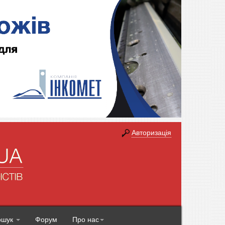
Авторизація
ошук
Форум
Про нас