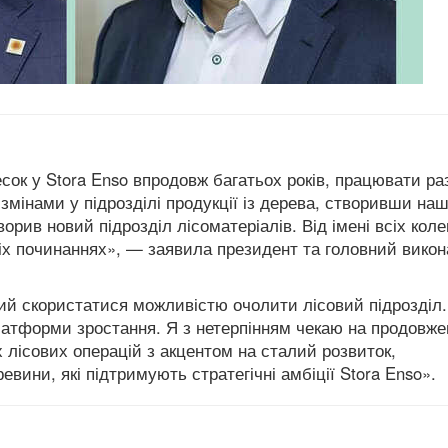
есок у Stora Enso впродовж багатьох років, працювати р
змінами у підрозділі продукції із дерева, створивши на
рив новий підрозділ лісоматеріалів. Від імені всіх коле
ніх починаннях», — заявила президент та головний вико
дий скористатися можливістю очолити лісовий підрозділ
 платформи зростання. Я з нетерпінням чекаю на продовж
лісових операцій з акцентом на сталий розвиток,
евини, які підтримують стратегічні амбіції Stora Enso».