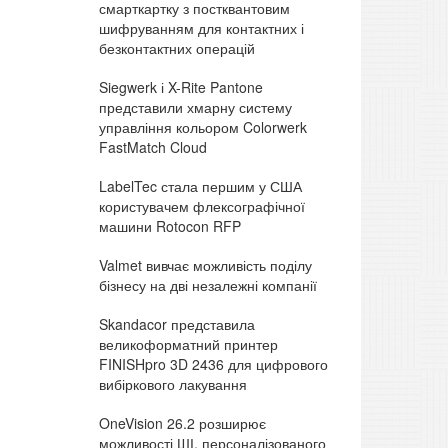
смарткартку з постквантовим
шифруванням для контактних і
безконтактних операцій
Siegwerk і X-Rite Pantone
представили хмарну систему
управління кольором Colorwerk
FastMatch Cloud
LabelTec стала першим у США
користувачем флексографічної
машини Rotocon RFP
Valmet вивчає можливість поділу
бізнесу на дві незалежні компанії
Skandacor представила
великоформатний принтер
FINISHpro 3D 2436 для цифрового
вибіркового лакування
OneVision 26.2 розширює
можливості ШІ, персоналізованого