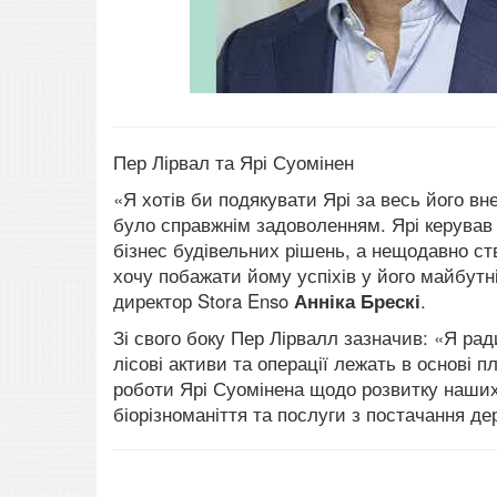
Пер Лірвал та Ярі Суомінен
«Я хотів би подякувати Ярі за весь його вн
було справжнім задоволенням. Ярі керував 
бізнес будівельних рішень, а нещодавно ство
хочу побажати йому успіхів у його майбут
директор Stora Enso
Анніка Брескі
.
Зі свого боку Пер Лірвалл зазначив: «Я ра
лісові активи та операції лежать в основі
роботи Ярі Суомінена щодо розвитку наших 
біорізноманіття та послуги з постачання дер