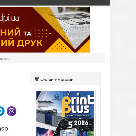
ицтво
Онлайн-магазин
nso