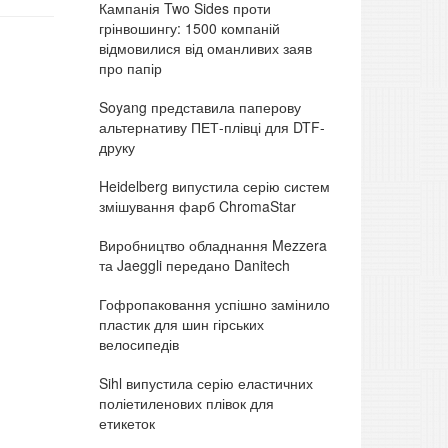
Кампанія Two Sides проти
грінвошингу: 1500 компаній
відмовилися від оманливих заяв
про папір
Soyang представила паперову
альтернативу ПЕТ-плівці для DTF-
друку
Heidelberg випустила серію систем
змішування фарб ChromaStar
Виробництво обладнання Mezzera
та Jaeggli передано Danitech
Гофропаковання успішно замінило
пластик для шин гірських
велосипедів
Sihl випустила серію еластичних
поліетиленових плівок для
етикеток