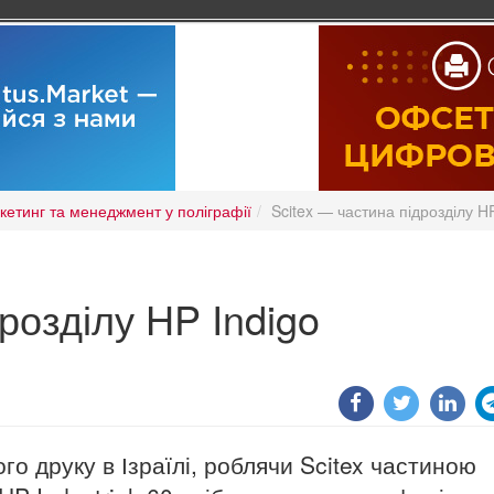
кетинг та менеджмент у поліграфії
Scitex — частина підрозділу HP
розділу HP Indigo
го друку в Ізраїлі, роблячи Scitex частиною