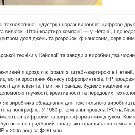
ої технологічної індустрії і наразі виробляє цифрове дру
а вивісок. Штаб-квартира компанії — у Нетанії, і донеда
центром досліджень та розробок, фінансовим, сервісним
рської техніки у Кейсарії та заводи з виробництва чорни
жливий підрозділ в Ізраїлі зі штаб-квартирою в Нетанії,
цтво та зростання бізнесу гофропринтерів. HP продовж
сті для клієнтів, і ми, як і раніше, будемо націлені на
помогою гнучкості, креативності та передових технолог
-х як виробника обладнання для текстильного виробництв
ті на поліграфію. У 1980 р. компанія провела IPO на Nas
 займаються цифровим та широкоформатним друком. Комп
х був пізніше придбаний канадсько-ізраїльською компані
HP у 2005 році за $
230 млн.