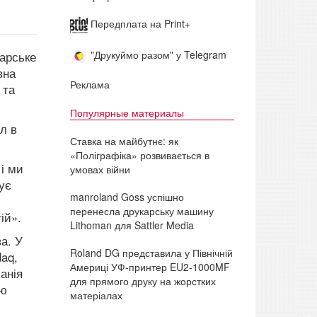
Передплата на Print+
"Друкуймо разом" у Telegram
карське
вна
Реклама
 та
Популярные материалы
л в
Ставка на майбутнє: як
«Поліграфіка» розвивається в
 і ми
умовах війни
ує
manroland Goss успішно
перенесла друкарську машину
ій».
Lithoman для Sattler Media
а. У
Roland DG представила у Північній
daq,
Америці УФ-принтер EU2-1000MF
анія
для прямого друку на жорстких
єю
матеріалах