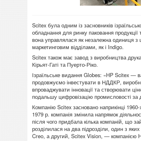
Scitex була одним із засновників ізраїльськ
обладнання для ринку паковання продукції т
вона управлялася як незалежна одиниця з 
маркетинговим відділами, як і Indigo.
Scitex також має завод з виробництва друка
Кірьят-Гаті та Пуерто-Ріко.
Ізраїльське видання Globes: «HP Scitex — ва
продовжуємо інвестувати в НДДКР, виробни
впроваджувати інновації та створювати цінно
подальшу цифровізацію промисловості за до
Компанію Scitex засновано наприкінці 1960
1979 р. компанія змінила напрямок діяльнос
після чого придбала кілька компаній, що
розділилася на два підрозділи, один з яки
Creo, а другий, Scitex Vision, — компанією 