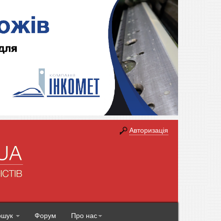
Авторизація
ошук
Форум
Про нас