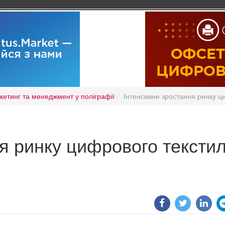
кетинг та менеджмент у поліграфії
Інтенсивне зростання ринку ц
ня ринку цифрового тексти