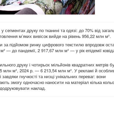
 у сегментах друку по тканині та одязі: до 70% від загал
овлення м’яких вивісок вийде на рівень 956,22 млн м².
или за підйомом ринку цифрового текстилю впродовж оста
м² — до пандемії, 2 917,67 млн м² — у рік епідемії ковіда
ильного друку і чотирьох мільйонів квадратних метрів б
95 млн м², 2024 р. — 6 213,54 млн м². У рекламі й особли
 завдяки гнучкості та низці унікальних переваг: вони
ють змогу одночасно наносити на матеріал кілька кольо
додруковувати наклад.