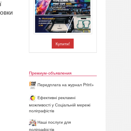
ї
новки
Купити!
Премиум-объявления
Передплата на журнал Print+
Ефективні рекламні
можливості у Соціальній мережі
поліграфістів
Наші послуги для
поліграфістів