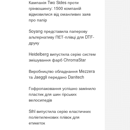
Кампанія Two Sides проти
грінвошингу: 1500 компаній
відмовилися від оманливих заяв
про папір
Soyang представила паперову
альтернативу ПЕТ-плівці для DTF-
друку
Heidelberg випустила серію систем
змішування фарб ChromaStar
Виробництво обладнання Mezzera
та Jaeggli передано Danitech
Гофропаковання успішно замінило
пластик для шин гірських
велосипедів
Sihl випустила серію еластичних
поліетиленових плівок для
етикеток