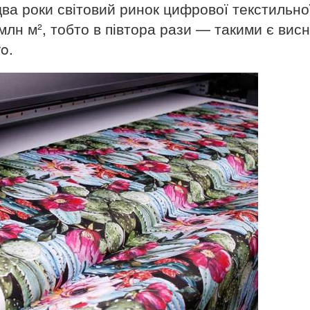
ва роки світовий ринок цифрової текстильно
млн м², тобто в півтора рази — такими є вис
o.