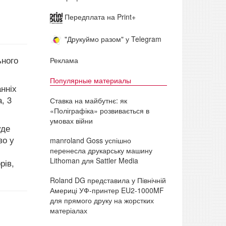
Передплата на Print+
"Друкуймо разом" у Telegram
ьного
Реклама
Популярные материалы
нніх
, 3
Ставка на майбутнє: як
«Поліграфіка» розвивається в
умовах війни
уде
во у
manroland Goss успішно
перенесла друкарську машину
Lithoman для Sattler Media
рів,
Roland DG представила у Північній
Америці УФ-принтер EU2-1000MF
для прямого друку на жорстких
матеріалах