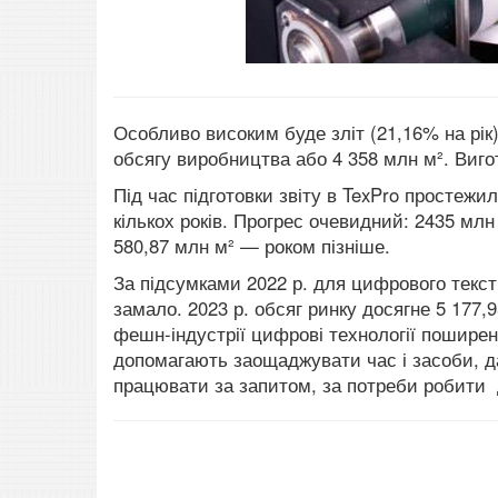
Особливо високим буде зліт (21,16% на рік)
обсягу виробництва або 4 358 млн м². Вигот
Під час підготовки звіту в TexPro простеж
кількох років. Прогрес очевидний: 2435 млн 
580,87 млн ​​м² — роком пізніше.
За підсумками 2022 р. для цифрового текст
замало. 2023 р. обсяг ринку досягне 5 177,
фешн-індустрії цифрові технології поширені
допомагають заощаджувати час і засоби, да
працювати за запитом, за потреби робити 