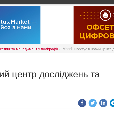
кетинг та менеджмент у поліграфії
Mondi інвестує в новий центр 
вий центр досліджень та