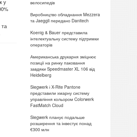
к у
велосипедів
100%
Виробництво обладнання Mezzera
та Jaeggli передано Danitech
 та
Koenig & Bauer представила
.
інтелектуальну систему підтримки
операторів
Американська друкарня зміцнює
позиції на ринку паковання
завдяки Speedmaster XL 106 від
Heidelberg
Siegwerk і X-Rite Pantone
представили хмарну систему
управління кольором Colorwerk
FastMatch Cloud
Siegwerk планує подальше
розширення та інвестує понад
€300 млн