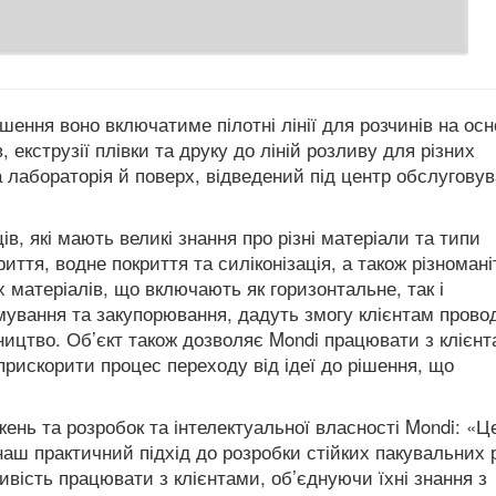
ршення воно включатиме пілотні лінії для розчинів на осн
, екструзії плівки та друку до ліній розливу для різних
а лабораторія й поверх, відведений під центр обслугову
в, які мають великі знання про різні матеріали та типи
иття, водне покриття та силіконізація, а також різномані
х матеріалів, що включають як горизонтальне, так і
ування та закупорювання, дадуть змогу клієнтам прово
ицтво. Об’єкт також дозволяє Mondi працювати з клієн
прискорити процес переходу від ідеї до рішення, що
джень та розробок та інтелектуальної власності Mondi: «Ц
аш практичний підхід до розробки стійких пакувальних 
ивість працювати з клієнтами, об’єднуючи їхні знання з