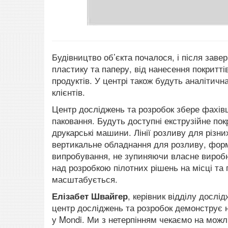
Будівництво об’єкта почалося, і після заве
пластику та паперу, від нанесення покриттів
продуктів. У центрі також будуть аналітичн
клієнтів.
Центр досліджень та розробок збере фахівці
паковання. Будуть доступні екструзійне покр
друкарські машини. Лінії розливу для різни
вертикальне обладнання для розливу, форм
випробування, не зупиняючи власне виробн
над розробкою пілотних рішень на місці та 
масштабується.
Елізабет Швайгер
, керівник відділу дослі
центр досліджень та розробок демонструє н
у Mondi. Ми з нетерпінням чекаємо на можл