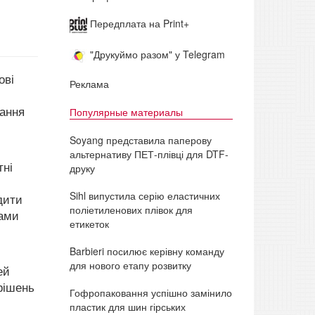
Передплата на Print+
"Друкуймо разом" у Telegram
ові
Реклама
вання
Популярные материалы
Soyang представила паперову
альтернативу ПЕТ-плівці для DTF-
тні
друку
Sihl випустила серію еластичних
дити
поліетиленових плівок для
тами
етикеток
Barbieri посилює керівну команду
для нового етапу розвитку
ей
рішень
Гофропаковання успішно замінило
пластик для шин гірських