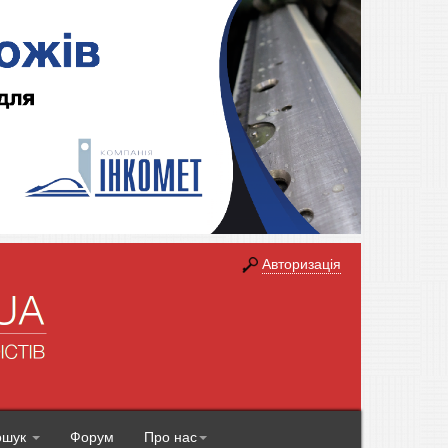
Авторизація
ошук
Форум
Про нас