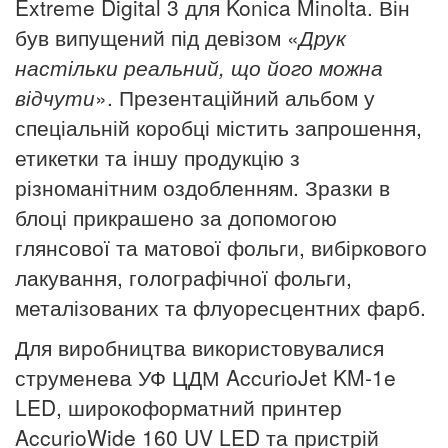
Extreme Digital 3 для Konica Minolta. Він
був випущений під девізом «
Друк
настільки реальний, що його можна
відчути
». Презентаційний альбом у
спеціальній коробці містить запрошення,
етикетки та іншу продукцію з
різноманітним оздобленням. Зразки в
блоці прикрашено за допомогою
глянсової та матової фольги, вибіркового
лакування, голографічної фольги,
металізованих та флуоресцентних фарб.
Для виробництва використовувалися
струменева УФ ЦДМ AccurioJet KM-1e
LED, широкоформатний принтер
AccurioWide 160 UV LED та пристрій