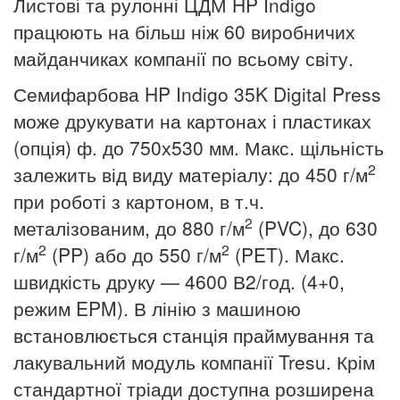
Листові та рулонні ЦДМ HP Indigo
працюють на більш ніж 60 виробничих
майданчиках компанії по всьому світу.
Семифарбова HP Indigo 35K Digital Press
може друкувати на картонах і пластиках
(опція) ф. до 750х530 мм. Макс. щільність
2
залежить від виду матеріалу: до 450 г/м
при роботі з картоном, в т.ч.
2
металізованим, до 880 г/м
(PVC), до 630
2
2
г/м
(PP) або до 550 г/м
(PET). Макс.
швидкість друку — 4600 В2/год. (4+0,
режим EPM). В лінію з машиною
встановлюється станція праймування та
лакувальний модуль компанії Tresu. Крім
стандартної тріади доступна розширена