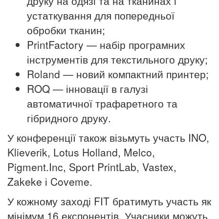
друку на одязі та на тканинах і
устаткування для попередньої
обробки тканин;
PrintFactory — набір програмних
інструментів для текстильного друку;
Roland — новий компактний принтер;
ROQ — інновації в галузі
автоматичної трафаретного та
гібридного друку.
У конференції також візьмуть участь INO,
Klieverik, Lotus Holland, Melco,
Pigment.Inc, Sport PrintLab, Vastex,
Zakeke і Coveme.
У кожному заході FIT братимуть участь як
мінімум 16 експонентів. Учасники можуть