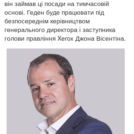
він займав ці посади на тимчасовій
основі. Геден буде працювати під
безпосереднім керівництвом
генерального директора і заступника
голови правління Xerox Джона Вісентіна.