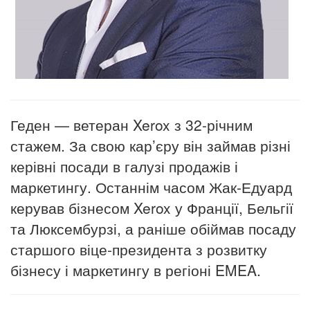
Геден — ветеран Xerox з 32-річним
стажем. За свою кар’
єру він займав різні
керівні посади в галузі продажів і
маркетингу. Останнім часом Жак-Едуард
керував бізнесом Xerox у Франції, Бельгії
та Люксембурзі, а раніше обіймав посаду
старшого віце-президента з розвитку
бізнесу і маркетингу в регіоні EMEA.