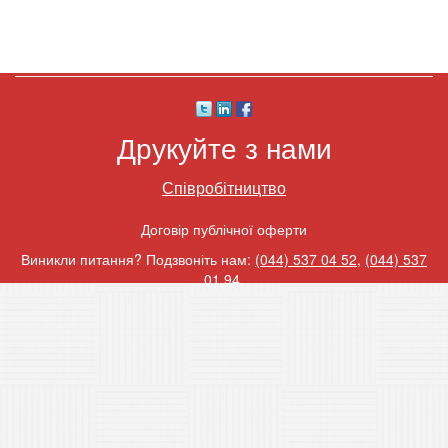
Друкуйте з нами
Співробітництво
Договір публічної оферти
Виникли питання? Подзвоніть нам:
(044) 537 04 52
,
(044) 537
01 94
.