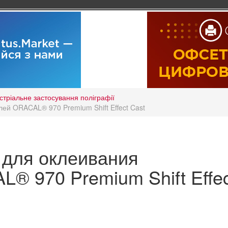
стріальне застосування поліграфії
ей ORACAL® 970 Premium Shift Effect Cast
 для оклеивания
® 970 Premium Shift Effec