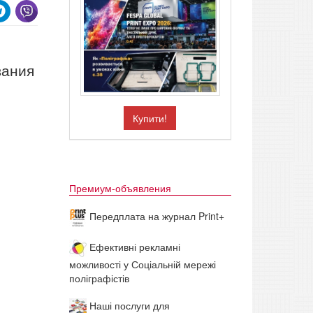
вания
Купити!
Премиум-объявления
Передплата на журнал Print+
Ефективні рекламні
можливості у Соціальній мережі
поліграфістів
Наші послуги для