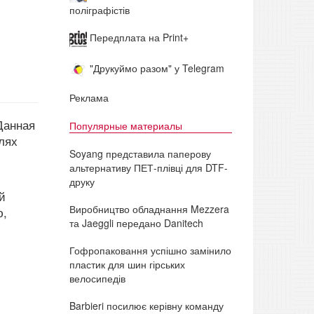
поліграфістів
Передплата на Print+
"Друкуймо разом" у Telegram
Реклама
Данная
Популярные материалы
лях
Soyang представила паперову
альтернативу ПЕТ-плівці для DTF-
друку
й
Виробництво обладнання Mezzera
ю,
та Jaeggli передано Danitech
Гофропаковання успішно замінило
пластик для шин гірських
велосипедів
Barbieri посилює керівну команду