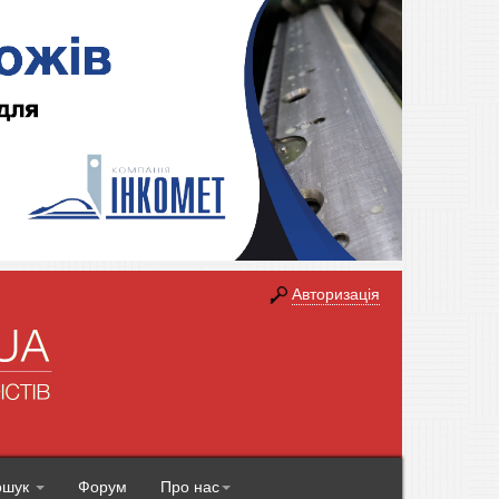
Авторизація
ошук
Форум
Про нас