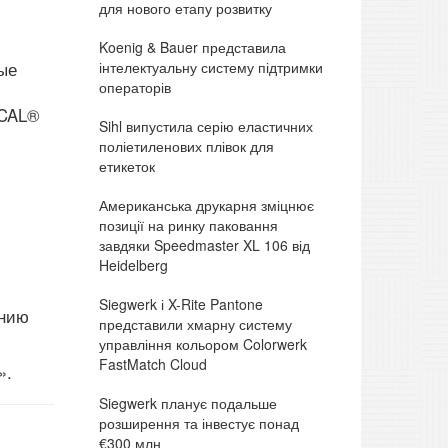
для нового етапу розвитку
Koenig & Bauer представила
інтелектуальну систему підтримки
ые
операторів
ACAL®
Sihl випустила серію еластичних
поліетиленових плівок для
етикеток
Американська друкарня зміцнює
позиції на ринку паковання
завдяки Speedmaster XL 106 від
Heidelberg
Siegwerk і X-Rite Pantone
анию
представили хмарну систему
управління кольором Colorwerk
FastMatch Cloud
».
Siegwerk планує подальше
розширення та інвестує понад
€300 млн