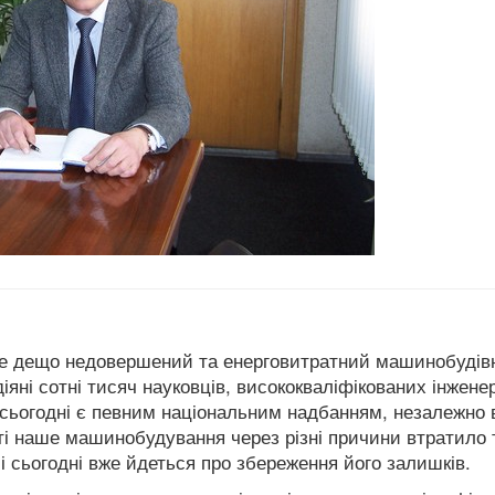
але дещо недовершений та енерговитратний машинобудів
яні сотні тисяч науковців, висококваліфікованих інженер
й сьогодні є певним національним надбанням, незалежно 
ті наше машинобудування через різні причини втратило 
і сьогодні вже йдеться про збереження його залишків.