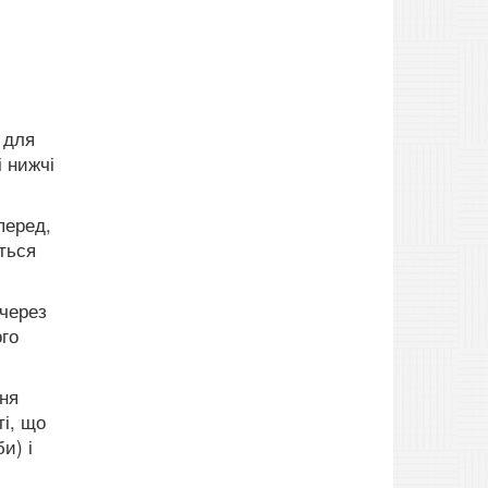
 для
і нижчі
перед,
ться
 через
ого
ння
ті, що
и) і