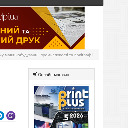
му машинобудуванні, промисловості та поліграфії
Онлайн-магазин