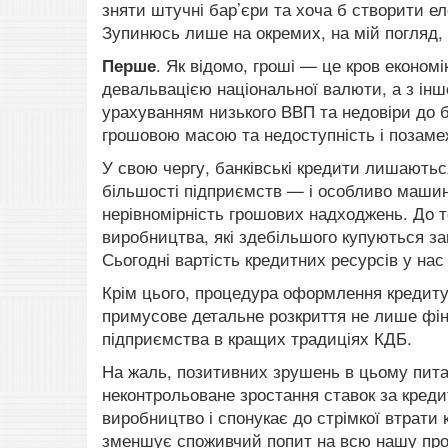
зняти штучні бар’єри та хоча б створити ел
Зупинюсь лише на окремих, на мій погляд,
Перше
. Як відомо, гроші — це кров економі
девальвацією національної валюти, а з іншо
урахуванням низького ВВП та недовіри до б
грошовою масою та недоступність і позамеж
У свою чергу, банківські кредити лишають
більшості підприємств — і особливо машино
нерівномірність грошових надходжень. До т
виробництва, які здебільшого купуються зам
Сьогодні вартість кредитних ресурсів у нас
Крім цього, процедура оформлення кредиту
примусове детальне розкриття не лише фіна
підприємства в кращих традиціях КДБ.
На жаль, позитивних зрушень в цьому питан
неконтрольоване зростання ставок за креди
виробництво і спонукає до стрімкої втрати 
зменшує споживчий попит на всю нашу про