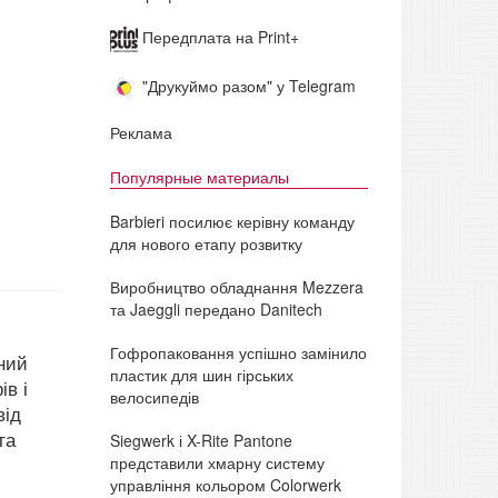
Передплата на Print+
"Друкуймо разом" у Telegram
Реклама
Популярные материалы
Barbieri посилює керівну команду
для нового етапу розвитку
Виробництво обладнання Mezzera
та Jaeggli передано Danitech
Гофропаковання успішно замінило
ний
пластик для шин гірських
ів і
велосипедів
від
та
Siegwerk і X-Rite Pantone
представили хмарну систему
управління кольором Colorwerk