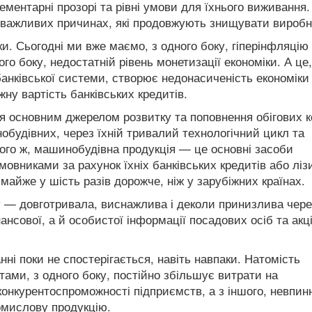
ементарні прозорі та рівні умови для їхнього виживання.
 важливих причинах, які продовжують знищувати виробн
ки. Сьогодні ми вже маємо, з одного боку, гіперінфляцію 
го боку, недостатній рівень монетизації економіки. А це,
анківської системи, створює недонасиченість економіки
ну вартість банківських кредитів.
ся основним джерелом розвитку та поповнення обігових к
будівних, через їхній тривалий технологічний цикл та
ого ж, машинобудівна продукція — це основні засоби
овниками за рахунок їхніх банківських кредитів або ліз
 майже у шість разів дорожче, ніж у зарубіжних країнах.
 — довготривала, виснажлива і деколи принизлива чере
нсової, а й особистої інформації посадових осіб та акц
ні поки не спостерігається, навіть навпаки. Натомість
тами, з одного боку, постійно збільшує витрати на
конкурентоспроможності підприємств, а з іншого, невпин
мислову продукцію.