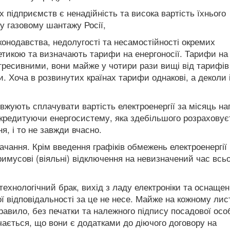
ідприємств є ненадійність та висока вартість їхнього
у газовому шантажу Росії,
конодавства, недолугості та несамостійності окремих
етикою та визначають тарифи на енергоносії. Тарифи на
гресивними, вони майже у чотири рази вищі від тарифів
. Хоча в розвинутих країнах тарифи однакові, а деколи 
вжують сплачувати вартість електроенергії за місяць на
 кредитуючи енергосистему, яка здебільшого розраховує
я, і то не завжди вчасно.
ачання. Крім введення графіків обмежень електроенергії
имусові (віяльні) відключення на невизначений час всь
технологічний брак, вихід з ладу електроніки та оснаще
ї відповідальності за це не несе. Майже на кожному лис
равило, без печатки та належного підпису посадової особ
чається, що вони є додатками до діючого договору на