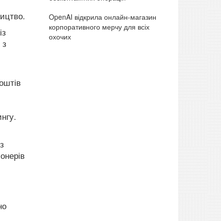
ицтво.
OpenAI відкрила онлайн-магазин
корпоративного мерчу для всіх
із
охочих
 з
оштів
ингу.
з
іонерів
но