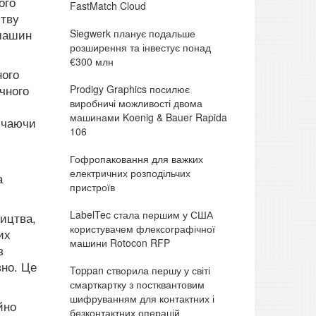
ого
FastMatch Cloud
ству
Siegwerk планує подальше
 машин
розширення та інвестує понад
€300 млн
ного
Prodigy Graphics посилює
чного
виробничі можливості двома
машинами Koenig & Bauer Rapida
лючаючи
106
Гофропаковання для важких
електричних розподільчих
а
пристроїв
LabelTec стала першим у США
ництва,
користувачем флексографічної
их
машини Rotocon RFP
з
вно. Це
Toppan створила першу у світі
смарткартку з постквантовим
шифруванням для контактних і
йно
безконтактних операцій