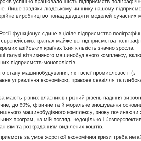
х років успішно працювало шість підприємств поліграфічн
не. Лише завдяки людському чиннику нашому підприєм
серійне виробництво понад двадцяти моделей сучасних
Росії функціонує єдине вціліле підприємство поліграфіч
європейських країнах майже всі підприємства поліграфі
емих азійських країнах їхня кількість значно зросла.
нші галузі вітчизняного машинобудівного комплексу, вк
сних підприємств-монополістів.
о стану машинобудування, як і всієї промисловості (з
вне управління економікою, правове свавілля та глибок
а мають різних власників і різний рівень падіння вироб
тичне, до 60%, фізичне та й моральне зношування основн
олишнього машинобудівного комплексу, знову починаючи 
ьних програм, на мій погляд, недоцільно і безперспекти
анням та розкраданням виділених коштів.
риємств за умов жорсткої економічної кризи треба нега