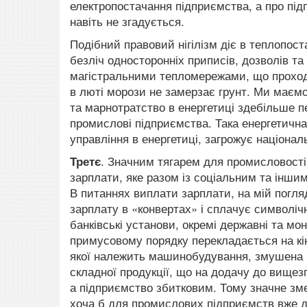
електропостачання підприємства, а про під
навіть не згадується.
Подібний правовий нігілізм діє в теплопост
безліч односторонніх приписів, дозволів та
магістральними тепломережами, що проходят
в люті морози не замерзає грунт. Ми маємо
та марнотратство в енергетиці здебільше 
промислові підприємства. Така енергетична
управління в енергетиці, загрожує націонал
Третє
. Значним тягарем для промисловост
зарплати, яке разом із соціальним та інши
В питаннях виплати зарплати, на мій погляд
зарплату в «конвертах» і сплачує символічн
банківські установи, окремі державні та мо
примусовому порядку перекладається на кінц
якої належить машинобудування, змушена в
складної продукції, що на додачу до вище
а підприємство збитковим. Тому значне зм
хоча б для промислових підприємств вже да