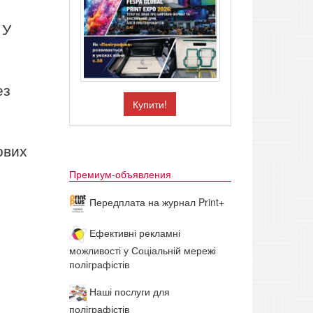
 У
ез
Купити!
ових
Премиум-объявления
Передплата на журнал Print+
Ефективні рекламні
можливості у Соціальній мережі
поліграфістів
Наші послуги для
поліграфістів