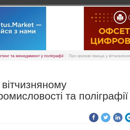
тинг та менеджмент у поліграфії
Про кризові явища у вітчизняно
 вітчизняному
омисловості та поліграфії