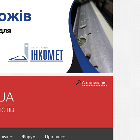
Авторизація
ошук
Форум
Про нас