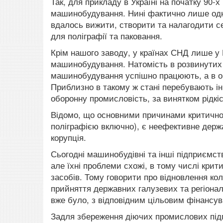
Так, для прикладу в Україні на початку 90-
машинобудування. Нині фактично лише од
вдалось вижити, створити та налагодити 
для поліграфії та паковання.
Крім нашого заводу, у країнах СНД лише у 
машинобудування. Натомість в розвинутих 
машинобудування успішно працюють, а в окр
Приблизно в такому ж стані перебувають і
оборонну промисловість, за винятком рідкі
Відомо, що основними причинами критичног
поліграфією включно), є неефективне держа
корупція.
Сьогодні машинобудівні та інші підприємств
але їхні проблеми схожі, в тому числі кри
засобів. Тому говорити про відновлення к
прийняття державних галузевих та регіонал
вже було, з відповідним цільовим фінансув
Задля збереження діючих промислових підп