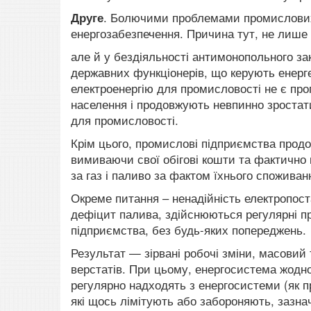
Друге
. Болючими проблемами промислових п
енергозабезпечення. Причина тут, не лише 
але й у бездіяльності антимонопольного за
державних функціонерів, що керують енерг
електроенергію для промисловості не є про
населення і продовжують невпинно зростати
для промисловості.
Крім цього, промислові підприємства продо
вимиваючи свої обігові кошти та фактично
за газ і паливо за фактом їхнього споживанн
Окреме питання – ненадійність електропост
дефіцит палива, здійснюються регулярні пр
підприємства, без будь-яких попереджень.
Результат — зірвані робочі зміни, масовий 
верстатів. При цьому, енергосистема жодно
регулярно надходять з енергосистеми (як п
які щось лімітують або забороняють, зазна