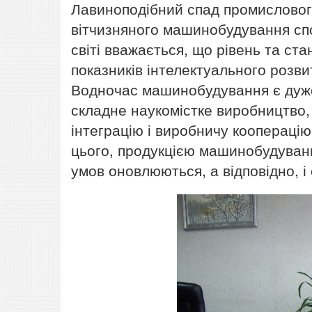
Лавиноподібний спад промислового
вітчизняного машинобудування спо
світі вважається, що рівень та с
показників інтелектуального розвит
Водночас машинобудування є дуже
складне наукомістке виробництво,
інтеграцію і виробничу кооперацію
цього, продукцією машинобудуванн
умов оновлюються, а відповідно, 