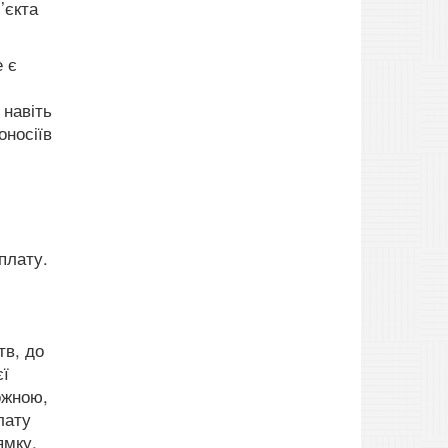
’єкта
е є
 навіть
оносіїв
плату.
тв, до
єї
ожною,
лату
ямку,