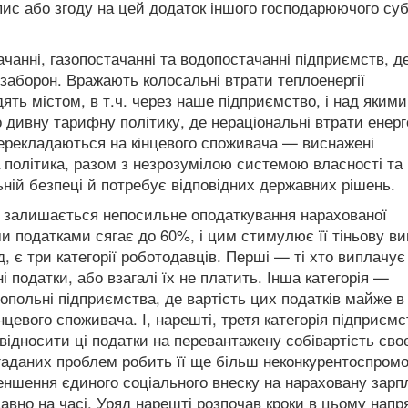
пис або згоду на цей додаток іншого господарюючого суб
ачанні, газопостачанні та водопостачанні підприємств, д
 заборон. Вражають колосальні втрати теплоенергії
ь містом, в т.ч. через наше підприємство, і над якими
 дивну тарифну політику, де нераціональні втрати енерг
перекладаються на кінцевого споживача — виснажені
 політика, разом з незрозумілою системою власності та
ьній безпеці й потребує відповідних державних рішень.
і залишається непосильне оподаткування нарахованої
ми податками сягає до 60%, і цим стимулює її тіньову ви
, є три категорії роботодавців. Перші — ті хто виплачує
і податки, або взагалі їх не платить. Інша категорія —
нопольні підприємства, де вартість цих податків майже в
евого споживача. І, нарешті, третя категорія підприємс
ідносити ці податки на перевантажену собівартість сво
згаданих проблем робить її ще більш неконкурентоспром
еншення єдиного соціального внеску на нараховану зарп
вно на часі. Уряд нарешті розпочав кроки в цьому напр