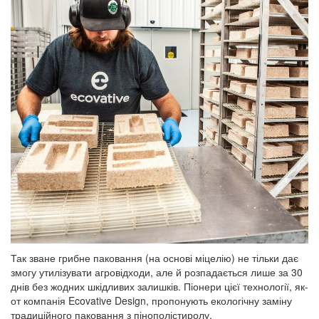
Так зване грибне паковання (на основі міцелію) не тільки дає
змогу утилізувати агровідходи, але й розпадається лише за 30
днів без жодних шкідливих залишків. Піонери цієї технології, як-
от компанія Ecovative Design, пропонують екологічну заміну
традиційного паковання з пінополістиролу.