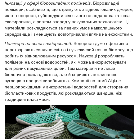
Інновації у сфері біорозкладних полімерів
. Біорозкладні
полімери, особливо ті, що отримують з відновлюваних джерел,
як-от водорості, субпродукти сільського господарства та інша
екосировина, є ривком вперед у пакувальних технологіях. Ці
матеріали розкладаються за певних умов навколишнього
середовища і зменшують довготривалий вплив на екосистеми.
Полімери на основі водоростей
. Водорості дуже ефективно
перетворюють сонячне світло і вуглекислий газ на біомасу, що
робить їх відновлюваним ресурсом. Науковці розробляють
полімери на основі водоростей, які можна використовувати
для різних пакувальних цілей. Такі матеріали не лише
біологічно розкладаються, але й сприяють поглинанню
вуглецю в процесі виробництва. Компанії на штиб Algix є
першопрохідцями у використанні водоростей для створення
біопластикових продуктів, які розкладаються швидше, ніж
традиційні пластмаси.