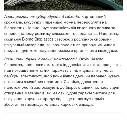
Агропромислові субпродукти й відходи
. Картопляний
крохмаль, кукурудзу і пшеницю можна переробляти на
біопластик. Це зменшує залежність від викопного палива та
сприяє сталому розвитку сільського господарства. Наприклад,
компанія Biome Bioplastics створює з рослинної сировини
пакувальні матеріали, які розкладаються природним чином і
придатні для компостування разом з органічними відходами.
Розширені функціональні можливості
. Окрім базової
біорозкладності нових матеріалів, дослідники також працюють
над покращенням таких параметрів, як міцність, гнучкість,
бар’єрні властивості, щоб вони відповідали чи перевершували
показники звичайних пластиків. Скажімо, досягнення
нанотехнологій застосовують до біорозкладних полімерів для
створення матеріалів, які мають чудові характеристики для
пакування харчових продуктів, — це подовжує термін
зберігання і зменшує кількість харчових відходів.