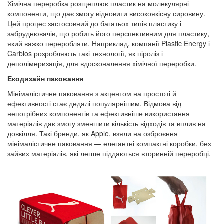
Хімічна переробка розщеплює пластик на молекулярні
компоненти, що дає змогу відновити високоякісну сировину.
Цей процес застосовний до багатьох типів пластику і
забруднювачів, що робить його перспективним для пластику,
який важко переробляти. Наприклад, компанії Plastic Energy і
Carbios розробляють такі технології, як піроліз і
деполімеризація, для вдосконалення хімічної переробки.
Екодизайн паковання
Мінімалістичне паковання з акцентом на простоті й
ефективності стає дедалі популярнішим. Відмова від
непотрібних компонентів та ефективніше використання
матеріалів дає змогу зменшити кількість відходів та вплив на
довкілля. Такі бренди, як Apple, взяли на озброєння
мінімалістичне паковання — елегантні компактні коробки, без
зайвих матеріалів, які легше піддаються вторинній переробці.