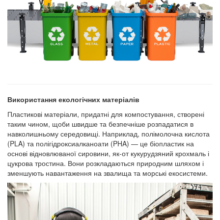
Використання екологічних матеріалів
Пластикові матеріали, придатні для компостування, створені
таким чином, щоби швидше та безпечніше розпадатися в
навколишньому середовищі. Наприклад, полімолочна кислота
(PLA) та полігідроксиалканоати (PHA) — це біопластик на
основі відновлюваної сировини, як-от кукурудзяний крохмаль і
цукрова тростина. Вони розкладаються природним шляхом і
зменшують навантаження на звалища та морські екосистеми.