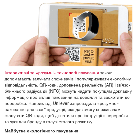
Інтерактивні та «розумні» технології пакування
також
допомагають залучати споживачів і популяризувати екологічну
відповідальність. QR-коди, доповнена реальність (AR) і зв’язок
ближнього радіуса дії (NFC) можуть надати покупцям докладну
інформацію про вплив паковання на довкілля та заохотити до
переробки. Наприклад, Unilever запровадила «розумне»
паковання для своєї продукції, яке дає змогу споживачам
сканувати QR-коди, щоб дізнатися про інструкції з переробки
та зусилля бренду в галузі сталого розвитку.
Майбутнє екологічного пакування