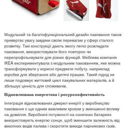
Модульний та багатофункціональний дизайн паковання також
привертає увагу завдяки своїм перевагам у сфері сталого
розвитку. Такі конструкції дають змогу легко розкладати
паковання, використовувати його повторно чи
перепрофільовувати для різних функцій. Меблева компанія
IKEA експериментувала з модульним пакованням, яке можна
трансформувати у корисні предмети побуту, наприклад
коробки для зберігання або дитячі іграшки. Такий підхід не
лише подовжує життєвий цикл пакувальних матеріалів, а й
збільшує цінність для споживачів.
Відновлювана енергетика і ресурсоефективність
Інтеграція відновлюваних джерел енергії у виробництво
паковання є ще одним важливим кроком у зменшенні впливу
на довкілля. Виробничі потужності на сонячних батареях
використовують енергію сонця, щоб зменшити залежність від
викопних видів палива і скоротити викиди парникових газів.