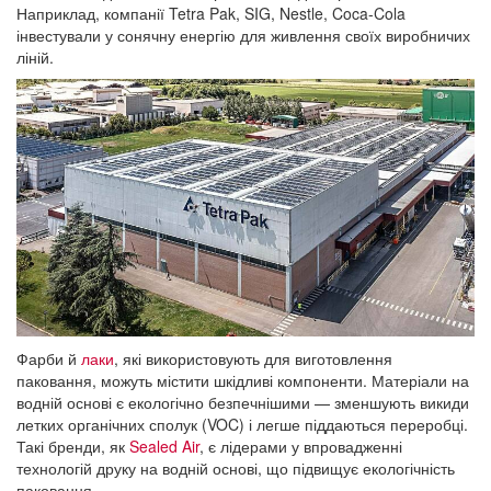
Наприклад, компанії Tetra Pak, SIG, Nestle, Coca-Cola
інвестували у сонячну енергію для живлення своїх виробничих
ліній.
Фарби й
лаки
, які використовують для виготовлення
паковання, можуть містити шкідливі компоненти. Матеріали на
водній основі є екологічно безпечнішими — зменшують викиди
летких органічних сполук (VOC) і легше піддаються переробці.
Такі бренди, як
Sealed Air
, є лідерами у впровадженні
технологій друку на водній основі, що підвищує екологічність
паковання.