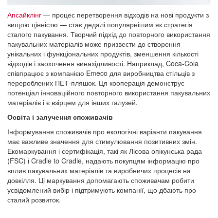
Апсайклінг
— процес перетворення відходів на нові продукти з
вищою цінністю — стає дедалі популярнішим як стратегія
сталого пакування. Творчий підхід до повторного використання
пакувальних матеріалів може призвести до створення
унікальних і функціональних продуктів, зменшення кількості
відходів і заохочення винахідливості. Наприклад, Coca-Cola
співпрацює з компанією Emeco для виробництва стільців з
перероблених ПЕТ-пляшок. Ця кооперація демонструє
потенціал інноваційного повторного використання пакувальних
матеріалів і є взірцем для інших галузей.
Освіта і залучення споживачів
Інформування споживачів про екологічні варіанти пакування
має важливе значення для стимулювання позитивних змін.
Екомаркування і сертифікація, такі як Лісова опікунська рада
(FSC) і Cradle to Cradle, надають покупцям інформацію про
вплив пакувальних матеріалів та виробничих процесів на
довкілля. Ці маркування допомагають споживачам робити
усвідомлений вибір і підтримують компанії, що дбають про
сталий розвиток.