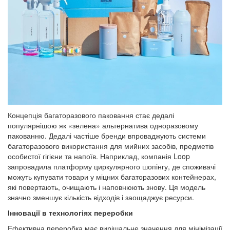
Концепція багаторазового паковання стає дедалі
популярнішою як «зелена» альтернатива одноразовому
пакованню. Дедалі частіше бренди впроваджують системи
багаторазового використання для мийних засобів, предметів
особистої гігієни та напоїв. Наприклад, компанія Loop
запровадила платформу циркулярного шопінгу, де споживачі
можуть купувати товари у міцних багаторазових контейнерах,
які повертають, очищають і наповнюють знову. Ця модель
значно зменшує кількість відходів і заощаджує ресурси.
Інновації в технологіях переробки
Ефективна переробка має вирішальне значення для мінімізації