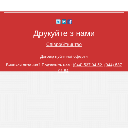
Друкуйте з нами
Співробітництво
Договір публічної оферти
Виникли питання? Подзвоніть нам:
(044) 537 04 52
,
(044) 537
01 94
.