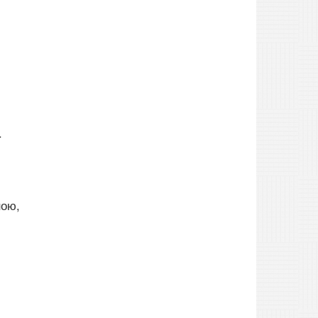
.
ною,