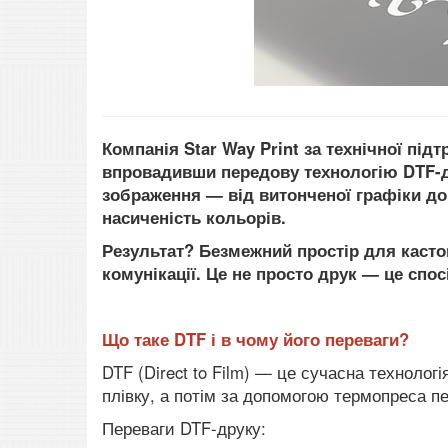
Компанія Star Way Print за технічної під
впровадивши передову технологію DTF-д
зображення — від витонченої графіки до 
насиченість кольорів.
Результат? Безмежний простір для кастом
комунікації. Це не просто друк — це спос
Що таке DTF і в чому його переваги?
DTF (Direct to Film) — це сучасна технолог
плівку, а потім за допомогою термопреса п
Переваги DTF-друку: