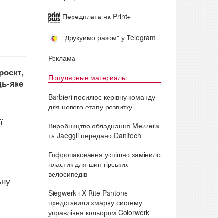
Передплата на Print+
"Друкуймо разом" у Telegram
Реклама
роєкт,
Популярные материалы
дь-яке
Barbieri посилює керівну команду
для нового етапу розвитку
ї
Виробництво обладнання Mezzera
та Jaeggli передано Danitech
Гофропаковання успішно замінило
пластик для шин гірських
велосипедів
ьну
Siegwerk і X-Rite Pantone
представили хмарну систему
управління кольором Colorwerk