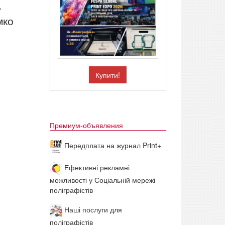
ь
мко
Купити!
Премиум-объявления
Передплата на журнал Print+
Ефективні рекламні
можливості у Соціальній мережі
поліграфістів
Наші послуги для
поліграфістів