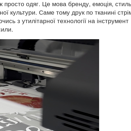
ж просто одяг. Це мова бренду, емоція, стил
вної культури. Саме тому друк по тканині стрі
ись з утилітарної технології на інструмент
сили.