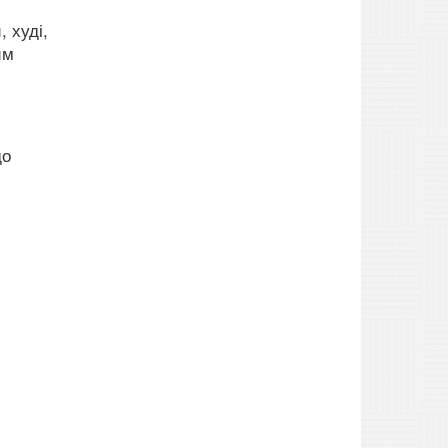
 худі,
им
до