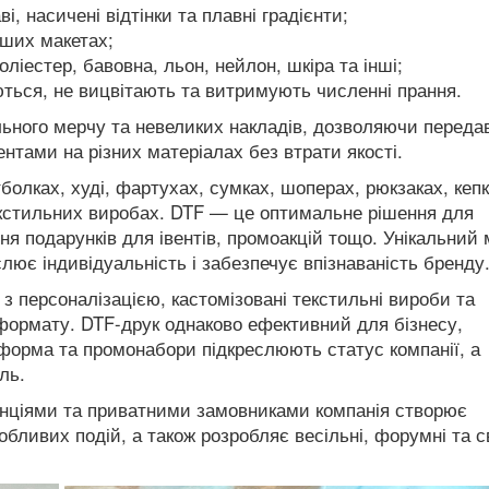
, насичені відтінки та плавні градієнти;
іших макетах;
ліестер, бавовна, льон, нейлон, шкіра та інші;
ються, не вицвітають та витримують численні прання.
льного мерчу та невеликих накладів, дозволяючи переда
ентами на різних матеріалах без втрати якості.
тболках, худі, фартухах, сумках, шоперах, рюкзаках, кепк
екстильних виробах. DTF — це оптимальне рішення для
ня подарунків для івентів, промоакцій тощо. Унікальний 
лює індивідуальність і забезпечує впізнаваність бренду
з персоналізацією, кастомізовані текстильні вироби та
 формату. DTF-друк однаково ефективний для бізнесу,
 форма та промонабори підкреслюють статус компанії, а
ль.
генціями та приватними замовниками компанія створює
собливих подій, а також розробляє весільні, форумні та с