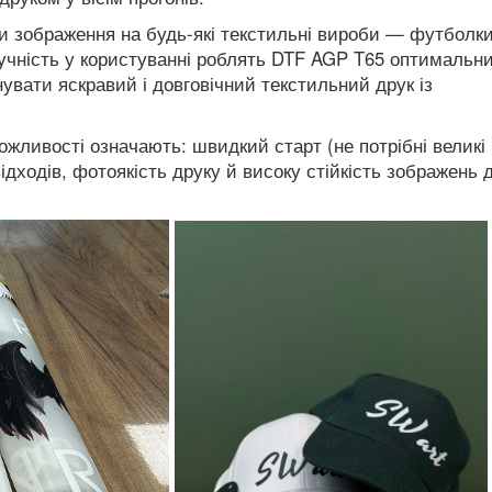
 зображення на будь-які текстильні вироби — футболки,
ручність у користуванні роблять DTF AGP T65 оптимальн
увати яскравий і довговічний текстильний друк із
ожливості означають: швидкий старт (не потрібні великі
ідходів, фотоякість друку й високу стійкість зображень 