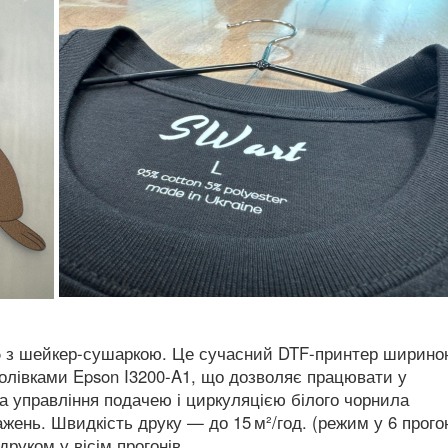
5 з шейкер-сушаркою. Це сучасний DTF-принтер ширин
олівками Epson I3200‑A1, що дозволяє працювати у
 управління подачею і циркуляцією білого чорнила
ажень. Швидкість друку — до 15 м²/год. (режим у 6 прогон
друком у вісім прогонів.