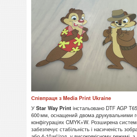
Співпраця з Media Print Ukraine
У
Star Way Print
інстальовано DTF AGP T6
600 мм, оснащений двома друкувальними г
конфігураціях CMYK+W. Розширена система
забезпечує стабільність і насиченість зобр
або 4‑10 м²/год. у високоякісному режимі, з 