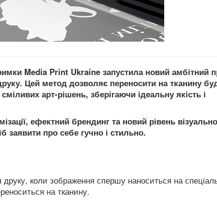
тримки Media Print Ukraine запустила новий амбітний п
руку. Цей метод дозволяє переносити на тканину бу
сміливих арт-рішень, зберігаючи ідеальну якість і
ізації, ефектний брендинг та новий рівень візуально
іб заявити про себе гучно і стильно.
ія друку, коли зображення спершу наноситься на спеціал
ереноситься на тканину.