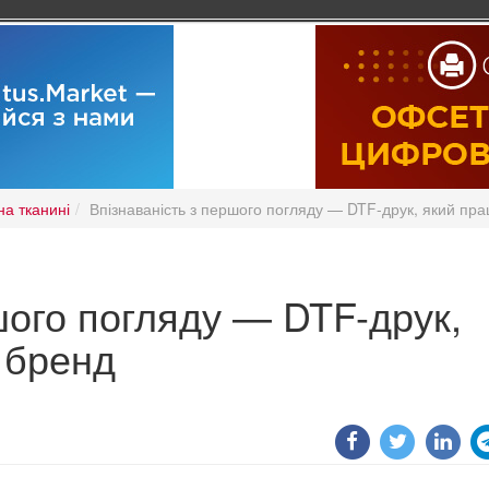
на тканині
Впізнаваність з першого погляду — DTF-друк, який пр
шого погляду — DTF-друк,
 бренд