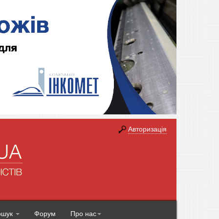
Авторизація
ошук
Форум
Про нас