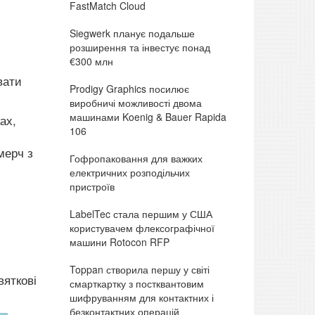
FastMatch Cloud
Siegwerk планує подальше
розширення та інвестує понад
€300 млн
вати
Prodigy Graphics посилює
виробничі можливості двома
машинами Koenig & Bauer Rapida
ах,
106
мерч з
Гофропаковання для важких
.
електричних розподільчих
пристроїв
LabelTec стала першим у США
користувачем флексографічної
машини Rotocon RFP
Toppan створила першу у світі
вяткові
смарткартку з постквантовим
шифруванням для контактних і
безконтактних операцій