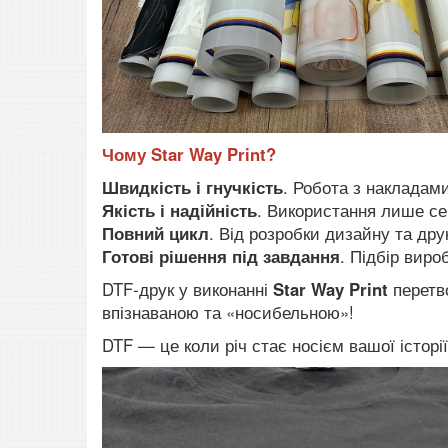
Чому Star Way Print?
Швидкість і гнучкість
. Робота з накладам
Якість і надійність
. Використання лише се
Повний цикл
. Від розробки дизайну та дру
Готові рішення під завдання
. Підбір виро
DTF-друк у виконанні
Star Way Print
перетво
впізнаваною та «носибельною»!
DTF — це коли річ стає носієм вашої історії,