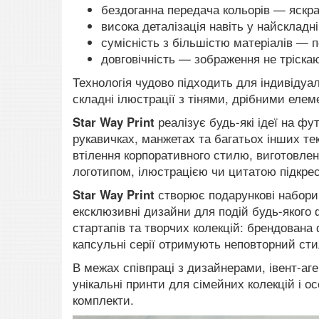
бездоганна передача кольорів — яскраві
висока деталізація навіть у найскладн
сумісність з більшістю матеріалів — по
довговічність — зображення не тріска
Технологія чудово підходить для індивідуа
складні ілюстрації з тінями, дрібними елем
Star Way Print
реалізує будь-які ідеї на фу
рукавичках, манжетах та багатьох інших т
втілення корпоративного стилю, виготовлен
логотипом, ілюстрацією чи цитатою підкрес
Star Way Print
створює подарункові набори 
ексклюзивні дизайни для подій будь-якого
стартапів та творчих колекцій: брендована
капсульні серії отримують неповторний сти
В межах співпраці з дизайнерами, івент-а
унікальні принти для сімейних колекцій і о
комплекти.