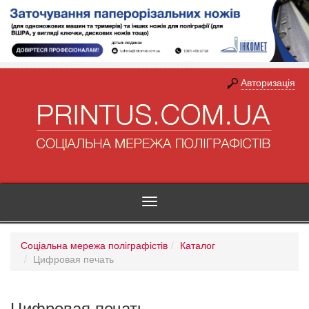
Авторизація
Toggle
navigation
Соціальна мережа поліграфістів
Каталог
Цифровая печать
Цифровая печать