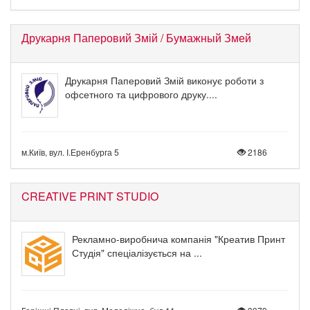
Друкарня Паперовий Змій / Бумажный Змей
Друкарня Паперовий Змій виконує роботи з
офсетного та цифрового друку....
м.Київ, вул. І.Еренбурга 5
2186
CREATIVE PRINT STUDIO
Рекламно-виробнича компанія "Креатив Принт
Студія" спеціалізується на ...