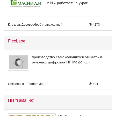
А.И.» работает на украи...
Киев, ул. Деревообробатывающая, 4
4273
FlexLabel
производство самоклеющихся этикеток в
рулонах. цифровая HP Indigo, фл...
Chisinau, str. Teodorovici, 33
4041
ПП "Гама Інк"
ПП "Гама Інк" розпочала