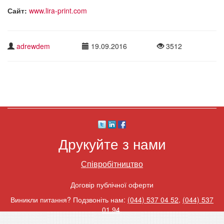
Сайт:
www.lira-print.com
adrewdem
19.09.2016
3512
Друкуйте з нами
Співробітництво
Договір публічної оферти
Виникли питання? Подзвоніть нам:
(044) 537 04 52
,
(044) 537
01 94
.